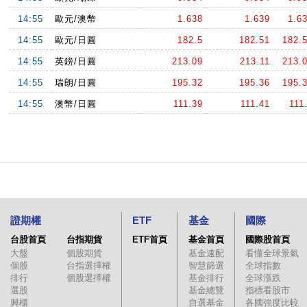
14:55
歐元/澳幣
1.638
1.639
1.6
14:55
歐元/日圓
182.5
182.51
182.
14:55
英鎊/日圓
213.09
213.11
213.
14:55
瑞朗/日圓
195.32
195.36
195.
14:55
澳幣/日圓
111.39
111.41
111
證期權
ETF
基金
國際
台股首頁
台指期貨
ETF首頁
基金首頁
國際股首頁
大盤
個股期貨
基金速配
看懂全球景氣
個股
台指選擇權
智慧篩選
全球指數
排行
個股選擇權
基金排行
全球漲跌
選股
基金總覽
指標看股市
興櫃
自選基金
各國強度比較