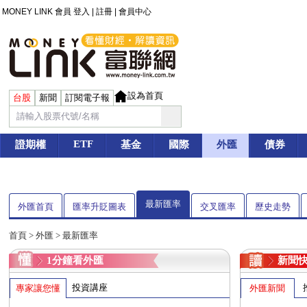
MONEY LINK 會員
登入
|
註冊
|
會員中心
設為首頁
台股
新聞
訂閱電子報
ETF
證期權
基金
國際
外匯
債券
最新匯率
外匯首頁
匯率升貶圖表
交叉匯率
歷史走勢
首頁
>
外匯
> 最新匯率
1分鐘看外匯
新聞
投資講座
專家讓您懂
外匯新聞