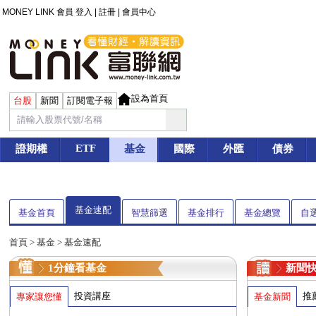
MONEY LINK 會員
登入
|
註冊
|
會員中心
設為首頁
台股
新聞
訂閱電子報
ETF
證期權
基金
國際
外匯
債券
基金速配
基金首頁
智慧篩選
基金排行
基金總覽
自
首頁
>
基金
> 基金速配
1分鐘看基金
新聞
投資講座
推
專家讓您懂
基金新聞