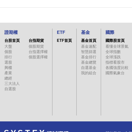
證期權
ETF
基金
國際
台股首頁
台指期貨
ETF首頁
基金首頁
國際股首頁
大盤
個股期貨
基金速配
看懂全球景氣
個股
台指選擇權
智慧篩選
全球指數
排行
個股選擇權
基金排行
全球漲跌
選股
基金總覽
指標看股市
興櫃
自選基金
各國強度比較
產業
我的組合
國際氣象台
總經
三大法人
自選股