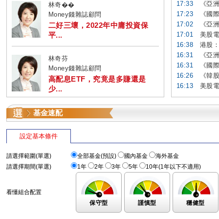
17:33
《亞洲
林奇��
17:23
《國際
Money錢雜誌顧問
17:02
《亞洲
二好三壞，2022年中庸投資保
平...
17:01
美股電
16:38
港股：
16:31
《亞洲
林奇芬
16:31
《國際
Money錢雜誌顧問
16:26
《韓股
高配息ETF，究竟是多賺還是
16:13
美股電
少...
基金速配
設定基本條件
請選擇範圍(單選)
全部基金(預設)
國內基金
海外基金
請選擇期間(單選)
1年
2年
3年
5年
10年(1年以下不適用)
看懂組合配置
保守型
謹慎型
穩健型