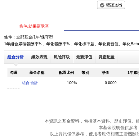
確認送出
條件/結果顯示區
條件：全部基金/1年/保守型
1年組合累積報酬率%、年化報酬率%、年化標準差、年化夏普值、年化Bet
組合分析
績效表現
風險評級
最新淨值
資產配置
勾選
基金名稱
配置比例
幣別
淨值
1年累
組合 合計
100%
0.0000
本資訊之基金資料，包括基本資料、歷史淨值、
本基金說明僅供參考
以上資訊僅供參考，使用者應依相關主管機關