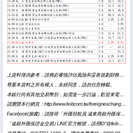
上資料僅供參考，請務必審慎評估風險和妥善規劃財務，本銀行不負擔盈虧之法律責任。
尊重本資料之所有權人，未經同意，請勿任意轉載。
本銀行尚有其他交易幣別，如需進一步討論，歡迎來電洽詢。
請瀏覽本行網頁：
http://www.feibcom.tw/foreignexchange/index.aspxq
Facebook(
臉書)：請
搜尋「
外匯領航員 遠東商銀外匯保證金交易」
「遠銀外匯保證金交易｣ LINE官方帳號，請用ID”@feibmargintrading”搜尋加入。