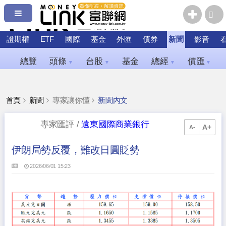
證期權
ETF
國際
基金
外匯
債券
新聞
影音
總覽
頭條
台股
基金
總經
債匯
▼
▼
▼
▼
首頁
新聞
專家讓你懂
新聞內文
專家匯評 /
遠東國際商業銀行
A+
A-
伊朗局勢反覆，難改日圓貶勢
2026/06/01 15:23