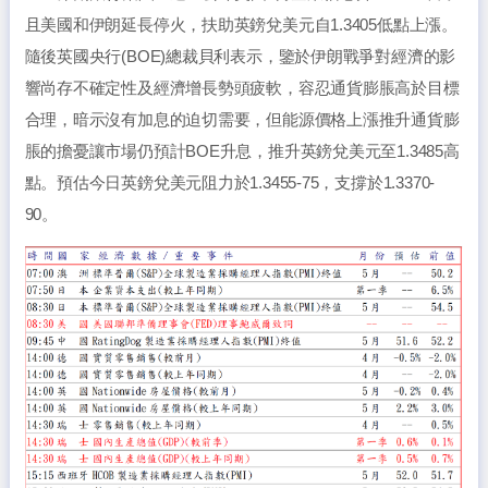
且美國和伊朗延長停火，扶助英鎊兌美元自1.3405低點上漲。
隨後英國央行(BOE)總裁貝利表示，鑒於伊朗戰爭對經濟的影
響尚存不確定性及經濟增長勢頭疲軟，容忍通貨膨脹高於目標
合理，暗示沒有加息的迫切需要，但能源價格上漲推升通貨膨
脹的擔憂讓市場仍預計BOE升息，推升英鎊兌美元至1.3485高
點。預估今日英鎊兌美元阻力於1.3455-75，支撐於1.3370-
90。