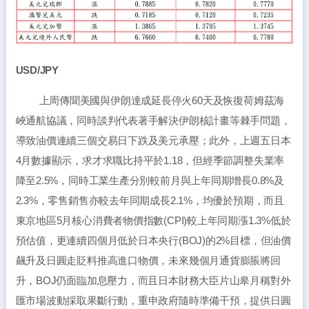
USD/JPY
上周傳聞美國與伊朗達成延長停火60天及恢復荷姆茲海
峽通航協議，同時談判代表著手解決伊朗核計畫等棘手問題，
導致油價連續三個交易日下跌及美元承壓；此外，上週五日本
4月數據顯示，求才求職比持平於1.18，但經季節調整失業率
降至2.5%，同時工業生產分別較前月與上年同期增長0.8%及
2.3%，零售銷售亦較去年同期成長2.1%，均優於預期，而且
東京地區5月核心消費者物價指數(CPI)較上年同期漲1.3%低於
預估值，更連續四個月低於日本央行(BOJ)的2%目標，但油價
飆升及日圓走貶料推高進口物價，未來幾個月通貨膨脹將回
升，BOJ仍面臨加息壓力，而且日本財務大臣片山皋月稱對外
匯市場波動採取果斷行動，重申政府隨時準備干預，提供日圓