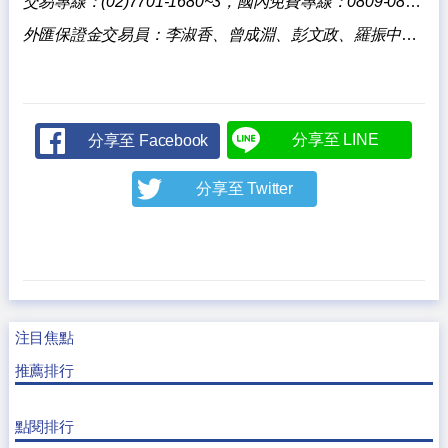
交易專線：(02)7701-1680~3，國內免費專線：0809-085818。
外匯保證金交易員：李淑香、曾成淵、彭文政、羅振中、陳壯華、陳泓宇。
分享至 LINE
分享至 Facebook
分享至 Twitter
注目焦點
推薦排行
點閱排行