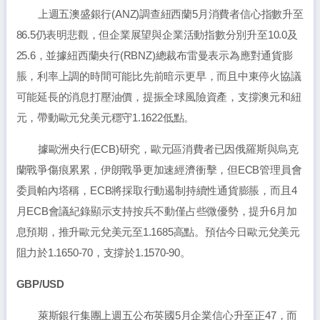
上週五澳盛銀行(ANZ)調查紐西蘭5月消費者信心指數升至
86.5仍表明悲觀，但企業展望與企業活動指數分別升至10.0及
25.6，並據紐西蘭央行(RBNZ)總裁布雷曼表示為應對通貨膨
脹，利率上調的時間可能比先前暗示更早，而且中東停火協議
可能延長的消息打壓油價，提振全球風險資產，支撐澳元和紐
元，帶動歐元兌美元穩守1.1622低點。
據歐洲央行(ECB)研究，歐元區消費者已因俄羅斯與烏克
蘭戰爭傷痕累累，伊朗戰爭更加速經濟衝擊，但ECB管理員會
委員帕內塔稱，ECB將採取行動遏制持續性通貨膨脹，而且4
月ECB會議紀錄顯示支持按兵不動僅占些微優勢，提升6月加
息預期，推升歐元兌美元至1.1685高點。預估今日歐元兌美元
阻力於1.1650-70，支撐於1.1570-90。
GBP/USD
萊斯銀行集團上週五公布英國5月企業信心升至正47，而