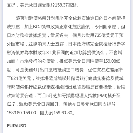
支撐，美元兌日圓受限於159.37高點。
隨著能源價格飆升對幾乎完全依賴石油進口的日本經濟構
成打壓，加上BOJ貨幣政策正常化態度謹慎，令日圓承壓，但
日本財務省數據證實，當局過去一個月共動用735億美元干預
外匯市場，並據消息人士透露，日本政府將完全恢復發行赤字
融資債券為本財政年3.1兆日圓的追加預算提供資金，不會增
加面向市場發行的公債量，推低美元兌日圓匯價至159.08低
點，可是美國4月出口激增抵消進口增長，促使貿易逆差縮窄
至824億美元，並據堪薩斯城聯邦儲備銀行總裁施密德及費城
聯邦儲備銀行總裁保爾森相繼指出通貨膨脹是首要擔憂，緊縮
政策前景合適，而且5月芝加哥採購經理人指數(PMI)飆升至
62.7，激勵美元兌日圓回升。預估今日美元兌日圓支撐於
1583.80-159.00，阻力於159.60-80。
EUR/USD