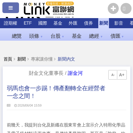
證期權
ETF
國際
基金
外匯
債券
新聞
影音
總覽
頭條
台股
基金
總經
債匯
▼
▼
▼
▼
首頁
新聞
專家讓你懂
新聞內文
財金文化董事長 /
謝金河
A+
A-
弱馬也會一步踢！傳產翻轉全在經營者
一念之間！
2026/06/04 15:59
前幾天，我提到台化及新纖在股東常會上宣示介入特用化學品