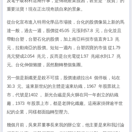
及電子級材料這兩件事，是傳統產業脫困，甚至是「脫貧」的
重要法寶！現在正出現奇蹟自來的景象。
從台化宣布進入特用化學品市場後，台化的股價像裝上新的馬
達一般，過去一週，股價從
45.05
元漲到
57.8
元，台化並且
帶動台塑，台塑石化的股價，加上南亞科技市值直奔
1.3
兆
元，拉動南亞的股價。短短一週內，台塑四寶的市值 從
1.79
兆元變成
2.054
兆元，反而是台光電從
1.97
兆縮水到
1.7
兆
元。台化伸個懶腰，居然翻轉整個集團。
另一個是新纖更是銳不可擋，股價連續拉出
4
個停板，站在
30.3
元。遠東新世紀的主體是遠東紡織，
1967
年股票就上
市，代號是
1402
。新光合纎是吳火獅在同一年創立的紡織
廠，
1973
年股票上市，都是老牌化纖廠。這兩家掛牌逾半世
紀的企業，同樣都面臨轉型壓力。
幾個月前，吳東昇董事長來我的辦公室，他主要是來和我討論