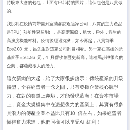
特股東大會的包包，上面有巴菲特的照片，這個包包是八貫做
的。
我說我在疫情前帶團到宜蘭參訪過這家公司，八貫的主力產品
是
TPU(
熱塑性聚胺酯
)
，是高階醫療，航太，戶外，救生的
高強度機能材料。疫情後經過沈澱，如今再起，八貫首季
Eps2.08
元，呂先生對這家公司刮目相看。另一家在高雄的鼎
基首季
Eps1.86
元，
4
月營收創歷史新高，這種馬步蹲很久的
企業，都藴藏很大的潛力。
這次新纖的大起，給了大家很多啓示：傳統產業的升級
轉型，全在經營者一念之間，只有發揮企業核心競爭
力，在對的賽道上奔馳，才能發現藍海！在資本市場
上，資金大規模集中在憑想像力的產業上，其實有很多
具潛力的傳產企業本益比只有
10
倍左右，如果經營者
懂得奮力求進，他們同樣可以享受
Ai
紅利！