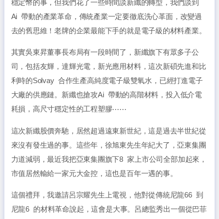
穩定幣的事，但我們花了一些時間談新纖的轉型，我們談到
Ai
帶動的產業革命，傳統產業一定要徹底洗心革面，改變過
去的舊思維！老牌的企業最能下手的就是電子級的材料產業。
其實吳東昇董事長布局有一段時間了，新纖旗下有眾多子公
司，包括友輝，達輝光電，新光應用材料，這次新碩先進和比
利時的
Solvay
合作生產高純度電子級雙氧水，已經打進電子
大廠的供應鏈。新纖也搶攻
Ai
帶動的高階材料，投入低介電
耗損，高尺寸穩定性的工程塑膠
⋯⋯
這次新纖股價奔馳，居然超過遠東新世紀，這是過去半世紀從
來沒有發生過的事。這些年，徐旭東先生年紀大了，亞東集團
力道減弱，最近我把亞東集團旗下
8
家上市公司全部加起來，
市值居然輸給一家元大金控，這也是百年一遇的事。
這個禮拜，我邀請呂宗耀先生上電視，他對從傳統尼龍
66
到
尼龍
6
的材料革命說起，這會是大事。呂總監秀出一個從巴菲