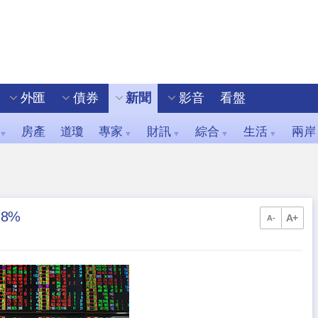
外匯
債券
新聞
影音
看盤
房產
道瓊
專家
財訊
綜合
生活
兩岸
▼
▼
▼
▼
▼
8%
A+
A-