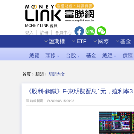
MONEY LINK 會員
登入
註冊
會員中心
證期權
ETF
國際
基金
總覽
頭條
台股
基金
總經
債匯
▼
▼
▼
首頁
新聞
新聞內文
《股利-鋼鐵》F-東明擬配息1元，殖利率3.
時報新聞
2016/03/15 09:28