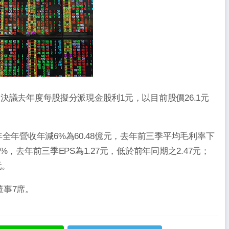
事會決議去年度每股擬分派現金股利1元，以目前股價26.1元
全年營收年減6%為60.48億元，去年前三季平均毛利率下
7%，去年前三季EPS為1.27元，低於前年同期之2.47元；
元。
董事7席。