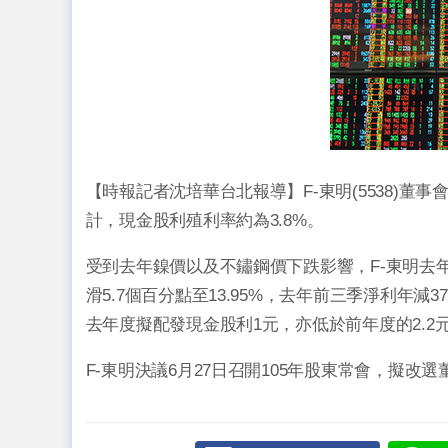
【時報記者沈培華台北報導】F-東明(5538)董
計，現金股利殖利率約為3.8%。
受到去年鎳價以及不鏽鋼價下跌影響，F-東明去年
滑5.7個百分點至13.95%，去年前三季淨利年減3
去年度擬配發現金股利1元，亦低於前年度的2.2
F-東明決議6月27日召開105年股東常會，擬改選