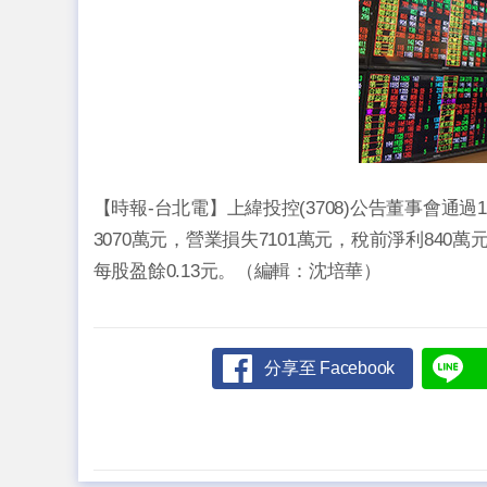
【時報-台北電】上緯投控(3708)公告董事會通過
3070萬元，營業損失7101萬元，稅前淨利840
每股盈餘0.13元。（編輯：沈培華）
分享至 Facebook