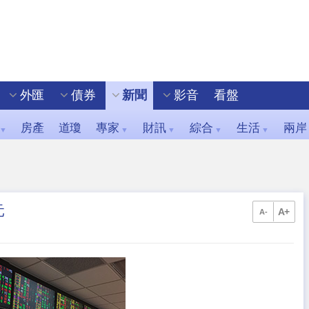
外匯
債券
新聞
影音
看盤
房產
道瓊
專家
財訊
綜合
生活
兩岸
▼
▼
▼
▼
▼
元
A+
A-