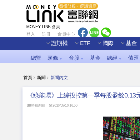
MONEY LINK 會員
登入
註冊
會員中心
證期權
ETF
國際
基金
總覽
頭條
台股
基金
總經
債匯
▼
▼
▼
首頁
新聞
新聞內文
《綠能環》上緯投控第一季每股盈餘0.13
時報新聞
2026/05/10 16:50