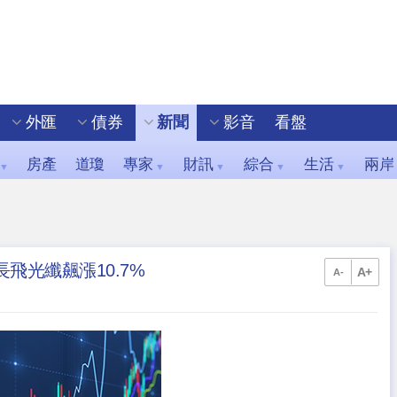
外匯
債券
新聞
影音
看盤
房產
道瓊
專家
財訊
綜合
生活
兩岸
▼
▼
▼
▼
▼
長飛光纖飆漲10.7%
A+
A-