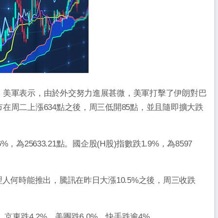
，美軍表示，由於外交努力進展甚微，美軍打擊了伊朗對巴
在周二上漲634點之後，周三低開85點，並且隨即擴大跌
為25633.21點。國企股(H股)指數跌1.9%，為8597
人何時能推出，騰訊在昨日大漲10.5%之後，周三收跌
東跌4.2%，美團跌6.0%，快手跌逾4%。