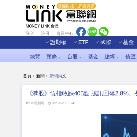
MONEY LINK 會員
登入
註冊
會員中心
證期權
ETF
國際
基金
總覽
頭條
台股
基金
總經
債匯
▼
▼
▼
首頁
新聞
新聞內文
《港股》恆指收跌405點 騰訊回落2.8%、
時報新聞
2026/06/03 16:41