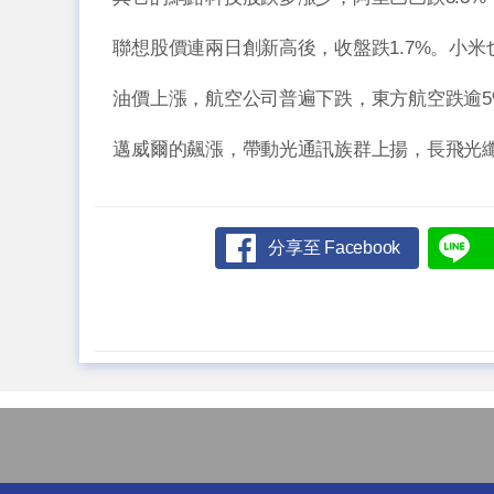
聯想股價連兩日創新高後，收盤跌1.7%。小米也
油價上漲，航空公司普遍下跌，東方航空跌逾5
邁威爾的飆漲，帶動光通訊族群上揚，長飛光纖漲
分享至 Facebook