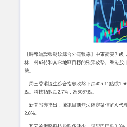
【時報編譯張朝欽綜合外電報導】中東衝突升級
林、科威特和其它地區目標的飛彈攻擊。香港股市
勢。
周三香港恆生綜合指數收盤下跌405.11點或1.56%，
點。科技指數跌2.7%，為5057點。
新聞報導指出，騰訊目前無法確定微信的AI代理
2.8%。
其它的網路科技股跌多漲少，阿里巴巴跌3.3%，京