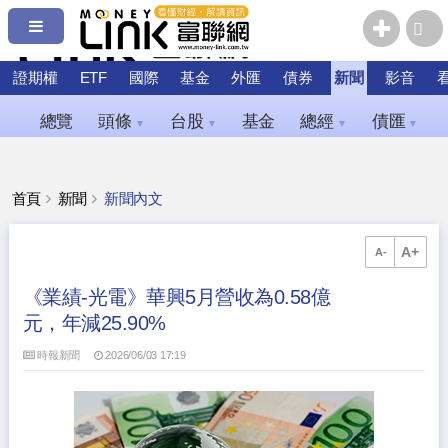
證期權
ETF
國際
基金
外匯
債券
新聞
影音
總覽
頭條
台股
基金
總經
債匯
▼
▼
▼
▼
首頁
新聞
新聞內文
A+
A-
《業績-光電》華興5月營收為0.58億
元，年減25.90%
時報新聞
2026/06/03 17:19