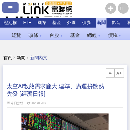
證期權
ETF
國際
基金
外匯
債券
新聞
影音
總覽
頭條
台股
基金
總經
債匯
▼
▼
▼
▼
首頁
新聞
新聞內文
A+
A-
太空AI散熱需求龐大 建準、廣運拚散熱
先發 [經濟日報]
今日焦點
2026/05/08