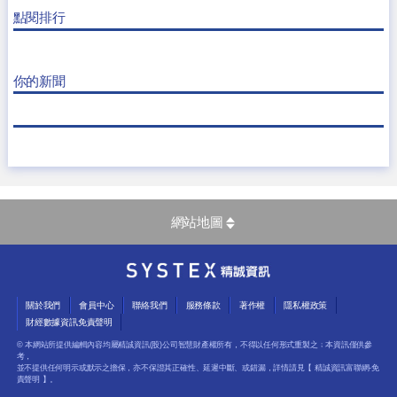
點閱排行
你的新聞
網站地圖
關於我們
會員中心
聯絡我們
服務條款
著作權
隱私權政策
財經數據資訊免責聲明
© 本網站所提供編輯內容均屬精誠資訊(股)公司智慧財產權所有，不得以任何形式重製之﹔本資訊僅供參
考，
並不提供任何明示或默示之擔保，亦不保證其正確性、延遲中斷、或錯漏，詳情請見【
精誠資訊富聯網-免
責聲明
】。