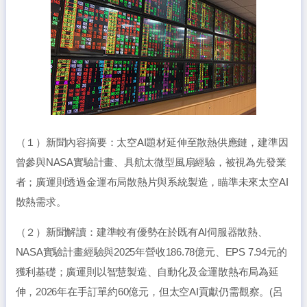
（１）新聞內容摘要：太空AI題材延伸至散熱供應鏈，建準因
曾參與NASA實驗計畫、具航太微型風扇經驗，被視為先發業
者；廣運則透過金運布局散熱片與系統製造，瞄準未來太空AI
散熱需求。
（２）新聞解讀：建準較有優勢在於既有AI伺服器散熱、
NASA實驗計畫經驗與2025年營收186.78億元、EPS 7.94元的
獲利基礎；廣運則以智慧製造、自動化及金運散熱布局為延
伸，2026年在手訂單約60億元，但太空AI貢獻仍需觀察。(呂