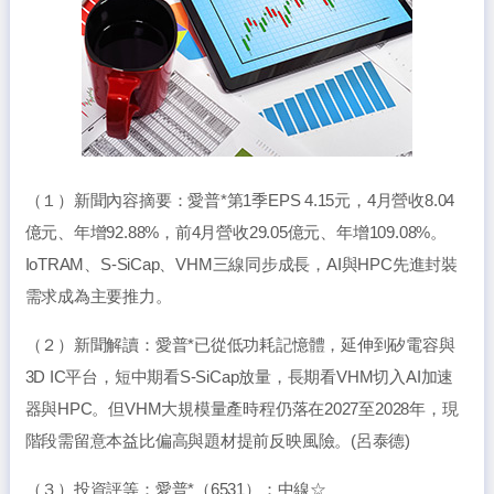
（１）新聞內容摘要：愛普*第1季EPS 4.15元，4月營收8.04
億元、年增92.88%，前4月營收29.05億元、年增109.08%。
IoTRAM、S-SiCap、VHM三線同步成長，AI與HPC先進封裝
需求成為主要推力。
（２）新聞解讀：愛普*已從低功耗記憶體，延伸到矽電容與
3D IC平台，短中期看S-SiCap放量，長期看VHM切入AI加速
器與HPC。但VHM大規模量產時程仍落在2027至2028年，現
階段需留意本益比偏高與題材提前反映風險。(呂泰德)
（３）投資評等：愛普*（6531）：中線☆