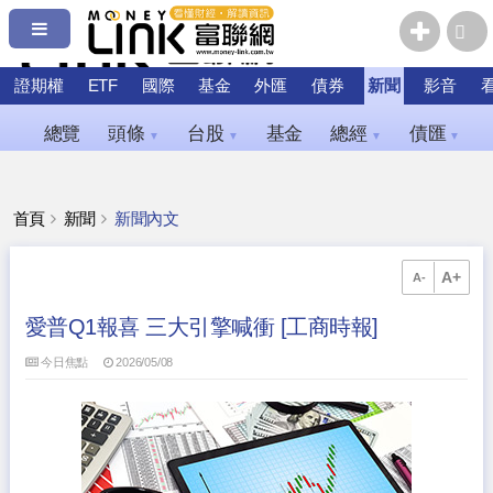
證期權
ETF
國際
基金
外匯
債券
新聞
影音
總覽
頭條
台股
基金
總經
債匯
▼
▼
▼
▼
首頁
新聞
新聞內文
A+
A-
愛普Q1報喜 三大引擎喊衝 [工商時報]
今日焦點
2026/05/08