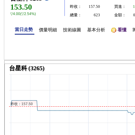
153.50
昨收：
157.50
買進：
1
▽4.00(▽2.54%)
總量：
623
金額：
當日走勢
價量明細
技術線圖
基本分析
看懂