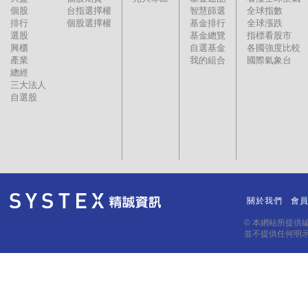
個股
台指選擇權
智慧篩選
全球指數
排行
個股選擇權
基金排行
全球漲跌
選股
基金總覽
指標看股市
興櫃
自選基金
各國強度比較
產業
我的組合
國際氣象台
總經
三大法人
自選股
關於我們
會
｜
｜
© 本網站所提供
並不提供任何明