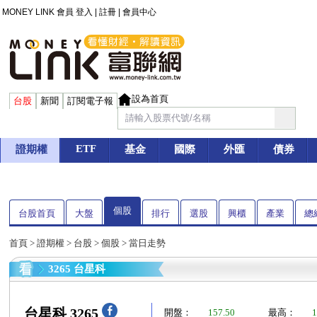
MONEY LINK 會員
登入
|
註冊
|
會員中心
設為首頁
台股
新聞
訂閱電子報
ETF
證期權
基金
國際
外匯
債券
個股
台股首頁
大盤
排行
選股
興櫃
產業
總
首頁
>
證期權
>
台股
>
個股
> 當日走勢
3265 台星科
台星科 3265
開盤：
157.50
最高：
1