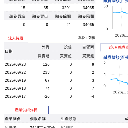
融資餘額(百張
50
15
35
3291
34065
融券買進
融券賣出
融券餘額
融券限額
0
0
21
34065
0
2026/
單位：張數
法人持股
外資
投信
自營商
近6月融券
日期
買賣超
買賣超
買賣超
融券餘額(百張
2
2025/09/23
126
0
9
2025/09/22
233
0
2
1
2025/09/19
67
0
3
0
2025/09/18
74
0
7
2026/…
2025/09/17
-26
0
-4
產業供銷分析
產業關係
個股名稱
生產類別
競爭者
2449京元電子
IC測試