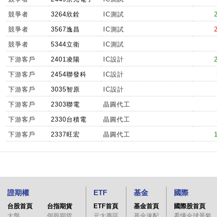
競爭者
3264欣銓
IC測試
競爭者
3567逸昌
IC測試
競爭者
5344立衛
IC測試
下游客戶
2401凌陽
IC設計
下游客戶
2454聯發科
IC設計
下游客戶
3035智原
IC設計
下游客戶
2303聯電
晶圓代工
下游客戶
2330台積電
晶圓代工
下游客戶
2337旺宏
晶圓代工
證期權
ETF
基金
國際
台股首頁
台指期貨
ETF首頁
基金首頁
國際股首頁
大盤
個股期貨
元大專區
基金速配
看懂全球景氣