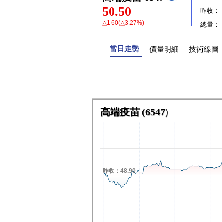
50.50
昨收：
△1.60(△3.27%)
總量：
當日走勢
價量明細
技術線圖