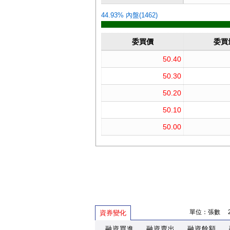
單位：張數 202
資券變化
融資買進
融資賣出
融資餘額