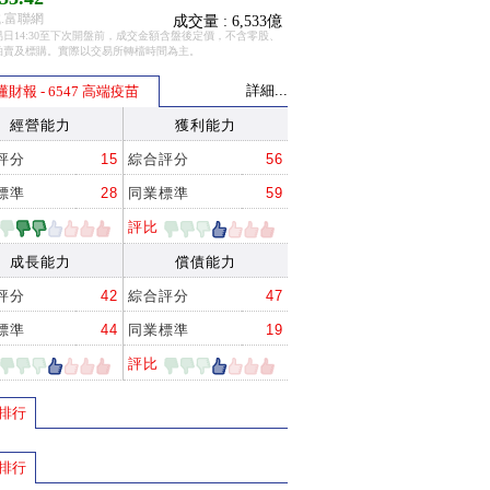
.富聯網
成交量 : 6,533億
日14:30至下次開盤前，成交金額含盤後定價，不含零股、
拍賣及標購。實際以交易所轉檔時間為主。
詳細...
懂財報 - 6547 高端疫苗
經營能力
獲利能力
評分
15
綜合評分
56
標準
28
同業標準
59
評比
成長能力
償債能力
評分
42
綜合評分
47
標準
44
同業標準
19
評比
排行
排行