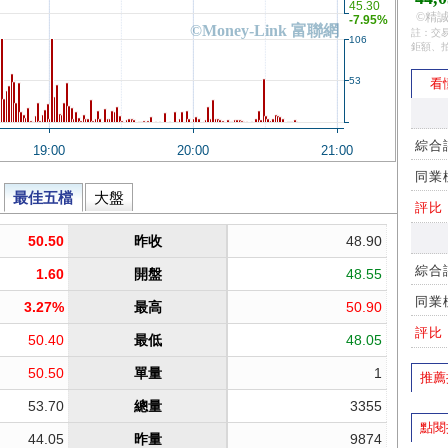
©精誠
註：交易
鉅額、
看
綜合
同業
評比
綜合
同業
評比
推薦
點閱