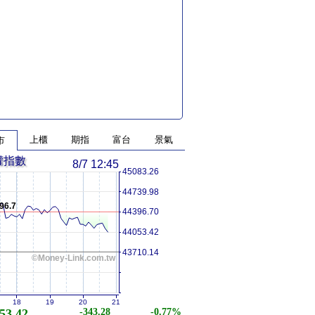
上櫃
期指
富台
景氣
市
權指數
8/7 12:45
45083.26
44739.98
96.7
44396.70
44053.42
43710.14
©Money-Link.com.tw
18
19
20
21
53.42
-343.28
-0.77%