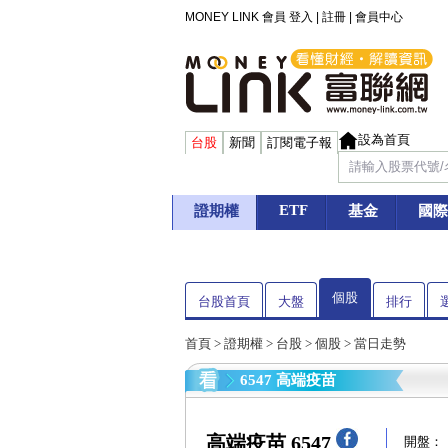
MONEY LINK 會員
登入
|
註冊
|
會員中心
設為首頁
台股
新聞
訂閱電子報
ETF
證期權
基金
國際
個股
台股首頁
大盤
排行
首頁
>
證期權
>
台股
>
個股
> 當日走勢
6547 高端疫苗
高端疫苗 6547
開盤：