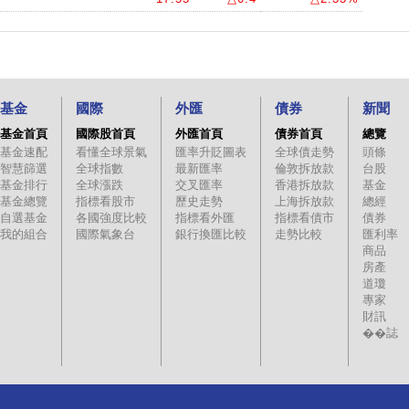
基金
國際
外匯
債券
新聞
基金首頁
國際股首頁
外匯首頁
債券首頁
總覽
基金速配
看懂全球景氣
匯率升貶圖表
全球債走勢
頭條
智慧篩選
全球指數
最新匯率
倫敦拆放款
台股
基金排行
全球漲跌
交叉匯率
香港拆放款
基金
基金總覽
指標看股市
歷史走勢
上海拆放款
總經
自選基金
各國強度比較
指標看外匯
指標看債市
債券
我的組合
國際氣象台
銀行換匯比較
走勢比較
匯利率
商品
房產
道瓊
專家
財訊
��誌