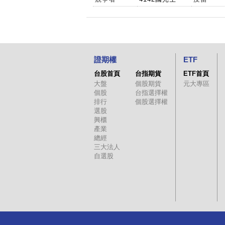
證期權
ETF
台股首頁
台指期貨
ETF首頁
大盤
個股期貨
元大專區
個股
台指選擇權
排行
個股選擇權
選股
興櫃
產業
總經
三大法人
自選股