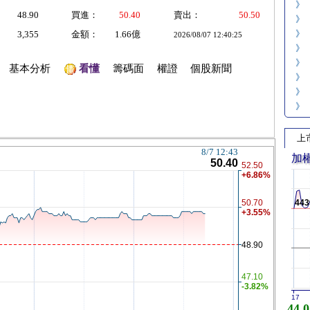
》
48.90
買進：
50.40
賣出：
50.50
》
》
3,355
金額：
1.66億
2026/08/07 12:40:25
》
》
基本分析
看懂
籌碼面
權證
個股新聞
》
》
》
上
加
443
17
44,0