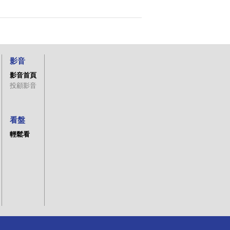
影音
影音首頁
投顧影音
看盤
輕鬆看