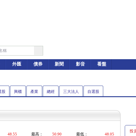
外匯
債券
新聞
影音
看盤
選股
興櫃
產業
總經
三大法人
自選股
投
48.55
最高：
50.90
最低：
48.05