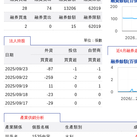
融資餘額(百張
200
28
74
13206
62019
融券買進
融券賣出
融券餘額
融券限額
100
2
0
15
62019
0
2026
單位：張數
法人持股
外資
投信
自營商
近6月融券
日期
買賣超
買賣超
買賣超
融券餘額(百張
4
2025/09/23
-87
-1
-1
2025/09/22
-259
-2
0
2
2025/09/19
11
0
1
0
2025/09/18
-23
0
0
2026/…
2025/09/17
-29
0
0
產業供銷分析
產業關係
個股名稱
生產類別
競爭者
1535中宇
水利