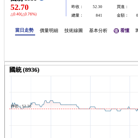
52.70
昨收：
52.30
買進：
△0.40(△0.76%)
總量：
841
金額：
當日走勢
價量明細
技術線圖
基本分析
看懂