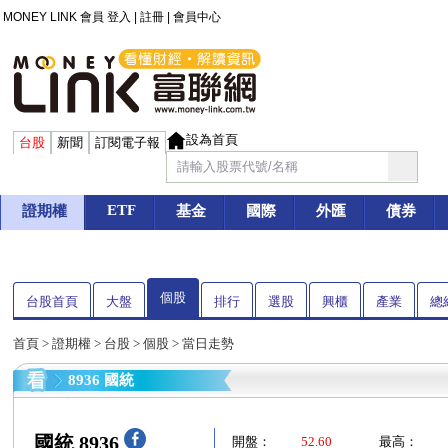
MONEY LINK 會員
登入
|
註冊
|
會員中心
設為首頁
台股
新聞
訂閱電子報
ETF
證期權
基金
國際
外匯
債券
個股
台股首頁
大盤
排行
選股
興櫃
產業
總
首頁
>
證期權
>
台股
>
個股
> 當日走勢
8936 國統
國統 8936
開盤：
52.60
最高：