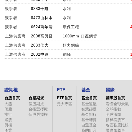
競爭者
8383千附
水利
競爭者
8473山林水
水利
競爭者
6624萬年清
環保工程
上游供應商
2008高興昌
1000mm 口徑鋼管
上游供應商
2033佳大
預力鋼線
上游供應商
2002中鋼
鋼胚
證期權
ETF
基金
國際
台股首頁
台指期貨
ETF首頁
基金首頁
國際股首頁
大盤
個股期貨
元大專區
基金速配
看懂全球景氣
個股
台指選擇權
智慧篩選
全球指數
排行
個股選擇權
基金排行
全球漲跌
選股
基金總覽
指標看股市
興櫃
自選基金
各國強度比較
產業
我的組合
國際氣象台