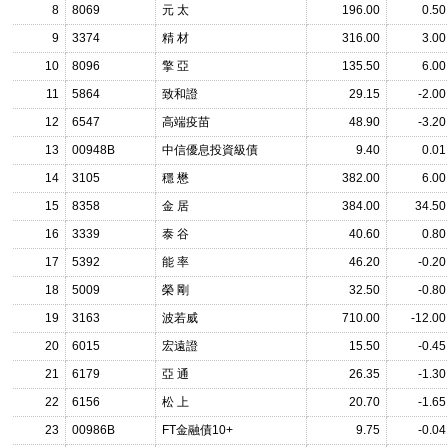
8
8069
元 太
196.00
0.50
9
3374
精 材
316.00
3.00
10
8096
擎 亞
135.50
6.00
11
5864
致和證
29.15
-2.00
12
6547
高端疫苗
48.90
-3.20
13
00948B
中信優息投資級債
9.40
0.01
14
3105
穩 懋
382.00
6.00
15
8358
金 居
384.00
34.50
16
3339
泰 谷
40.60
0.80
17
5392
能 率
46.20
-0.20
18
5009
榮 剛
32.50
-0.80
19
3163
波若威
710.00
-12.00
20
6015
宏遠證
15.50
-0.45
21
6179
亞 通
26.35
-1.30
22
6156
松 上
20.70
-1.65
23
00986B
FT金融債10+
9.75
-0.04