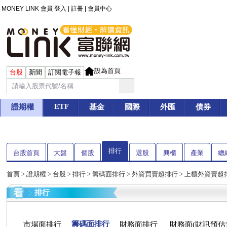
MONEY LINK 會員
登入
|
註冊
|
會員中心
設為首頁
台股
新聞
訂閱電子報
ETF
證期權
基金
國際
外匯
債券
排行
台股首頁
大盤
個股
選股
興櫃
產業
總
首頁
>
證期權
>
台股
> 排行 > 籌碼面排行 > 外資買賣超排行 > 上櫃外資賣超
排行
籌碼面排行
市場面排行
財務面排行
財務面(財訊預估