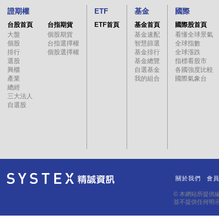
證期權
ETF
基金
國際
台股首頁
台指期貨
ETF首頁
基金首頁
國際股首頁
大盤
個股期貨
基金速配
看懂全球景氣
個股
台指選擇權
智慧篩選
全球指數
排行
個股選擇權
基金排行
全球漲跌
選股
基金總覽
指標看股市
興櫃
自選基金
各國強度比較
產業
我的組合
國際氣象台
總經
三大法人
自選股
關於我們
會
｜
｜
© 本網站所提供
並不提供任何明