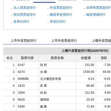
．
．
．
法人買賣超排行
外資買賣超排行
自營商買賣超排
．
．
．
投信買賣超排行
融資券使用排行
融資增減排行
．
．
資券比排行
券資比排行
上市外資買超排行
上市外資賣超排行
上櫃外資買
上櫃外資賣超排行榜(
/08/06)
2026
名次
股票代號
股票名稱
收盤價
漲跌
1
6147
頎 邦
151.00
-7.50
2
6274
台 燿
1530.00
60.00
3
00968B
元大優息投等債
9.23
-0.01
4
1815
富 喬
86.80
2.90
5
3264
欣 銓
211.50
9.50
6
6016
康和證
20.30
-0.60
7
5340
建 榮
71.40
-4.30