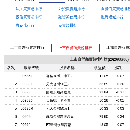
．
．
．
法人買賣超排行
外資買賣超排行
自營商買賣超排
．
．
．
投信買賣超排行
融資券使用排行
融資增減排行
．
．
資券比排行
券資比排行
上市自營商買超排行
上櫃自營商買
上市自營商賣超排行
上市自營商賣超排行榜(
/08/06)
2026
名次
股票代號
股票名稱
收盤價
漲跌
1
00685L
群益臺灣加權正2
11.05
-0.07
2
00631L
元大台灣50正2
33.85
-0.30
3
00878
國泰永續高股息
32.84
-0.31
4
009826
貝萊德世界股票
10.28
-0.01
5
00632R
元大台灣50反1
10.33
0.03
6
00919
群益台灣精選高息
29.60
-0.34
7
00961
FT臺灣永續高息
13.05
-0.07