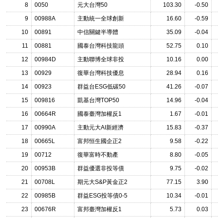
8
0050
元大台灣50
103.30
-0.50
9
00988A
主動統一全球創新
16.60
-0.59
10
00891
中信關鍵半導體
35.09
-0.04
11
00881
國泰台灣科技龍頭
52.75
0.10
12
00984D
主動聯博全球非投
10.16
0.00
13
00929
復華台灣科技優息
28.94
0.16
14
00923
群益台ESG低碳50
41.26
-0.07
15
009816
凱基台灣TOP50
14.96
-0.04
16
00664R
國泰臺灣加權反1
1.67
-0.01
17
00990A
主動元大AI新經濟
15.83
-0.37
18
00665L
富邦恒生國企正2
9.58
-0.22
19
00712
復華富時不動產
8.80
-0.05
20
00953B
群益優選非投等債
9.75
-0.02
21
00708L
期元大S&P黃金正2
77.15
3.90
22
00985B
群益ESG投等債0-5
10.34
-0.01
23
00676R
富邦臺灣加權反1
5.73
0.03