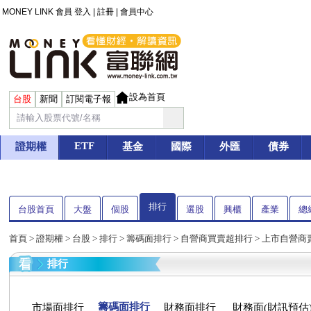
MONEY LINK 會員
登入
|
註冊
|
會員中心
設為首頁
台股
新聞
訂閱電子報
ETF
證期權
基金
國際
外匯
債券
排行
台股首頁
大盤
個股
選股
興櫃
產業
總
首頁
>
證期權
>
台股
> 排行 > 籌碼面排行 > 自營商買賣超排行 > 上市自營
排行
籌碼面排行
市場面排行
財務面排行
財務面(財訊預估