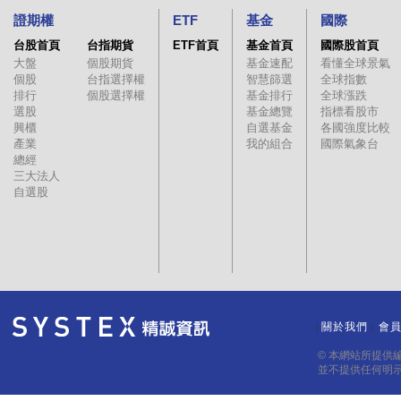
證期權
ETF
基金
國際
台股首頁
台指期貨
ETF首頁
基金首頁
國際股首頁
大盤
個股期貨
基金速配
看懂全球景氣
個股
台指選擇權
智慧篩選
全球指數
排行
個股選擇權
基金排行
全球漲跌
選股
基金總覽
指標看股市
興櫃
自選基金
各國強度比較
產業
我的組合
國際氣象台
總經
三大法人
自選股
關於我們
會
｜
｜
© 本網站所提供
並不提供任何明