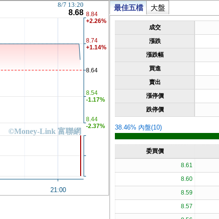
8/7 13:20
最佳五檔
大盤
8.68
8.84
+2.26%
成交
8.74
漲跌
+1.14%
漲跌幅
買進
8.64
賣出
8.54
漲停價
-1.17%
跌停價
8.44
-2.37%
38.46% 內盤(10)
©Money-Link 富聯網
委買價
8.61
8.60
21:00
8.59
8.57