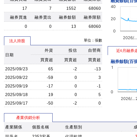
融資餘額(百張
40
17
7
1552
68060
融券買進
融券賣出
融券餘額
融券限額
20
0
0
13
68060
0
2026/
單位：張數
法人持股
外資
投信
自營商
近6月融券
日期
買賣超
買賣超
買賣超
融券餘額(百張
1
2025/09/23
65
-2
-13
2025/09/22
-59
0
3
2025/09/19
-17
0
-1
0
2025/09/18
19
0
5
2026/…
2025/09/17
-50
-2
0
產業供銷分析
產業關係
個股名稱
生產類別
競爭者
2353宏碁
代理軟體