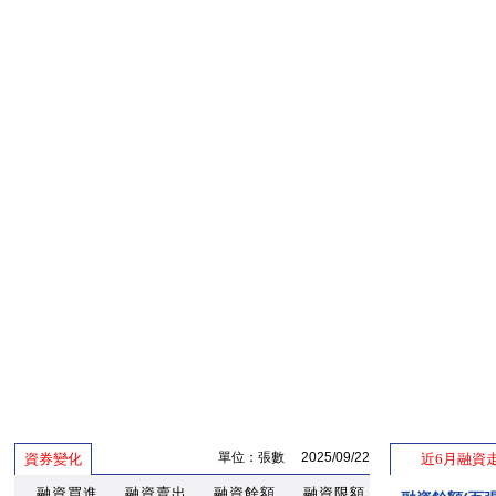
單位：張數 2025/09/22
資券變化
近6月融資
融資買進
融資賣出
融資餘額
融資限額