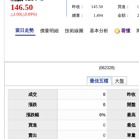
146.50
昨收：
145.50
買進：
1
△1.00(△0.69%)
總量：
1,494
金額：
當日走勢
價量明細
技術線圖
基本分析
看懂