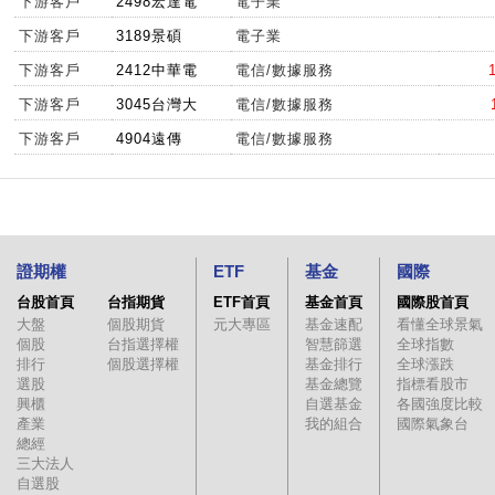
下游客戶
2498宏達電
電子業
下游客戶
3189景碩
電子業
下游客戶
2412中華電
電信/數據服務
下游客戶
3045台灣大
電信/數據服務
下游客戶
4904遠傳
電信/數據服務
證期權
ETF
基金
國際
台股首頁
台指期貨
ETF首頁
基金首頁
國際股首頁
大盤
個股期貨
元大專區
基金速配
看懂全球景氣
個股
台指選擇權
智慧篩選
全球指數
排行
個股選擇權
基金排行
全球漲跌
選股
基金總覽
指標看股市
興櫃
自選基金
各國強度比較
產業
我的組合
國際氣象台
總經
三大法人
自選股