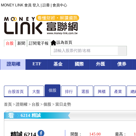
MONEY LINK 會員
登入
|
註冊
|
會員中心
設為首頁
台股
新聞
訂閱電子報
ETF
證期權
基金
國際
外匯
債券
個股
台股首頁
大盤
排行
選股
興櫃
產業
總
首頁
>
證期權
>
台股
>
個股
> 當日走勢
6214 精誠
精誠 6214
開盤：
145.00
最高：
1