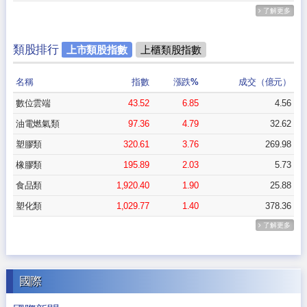
了解更多
類股排行
上市類股指數
上櫃類股指數
名稱
指數
漲跌%
成交（億元）
數位雲端
43.52
6.85
4.56
油電燃氣類
97.36
4.79
32.62
塑膠類
320.61
3.76
269.98
橡膠類
195.89
2.03
5.73
食品類
1,920.40
1.90
25.88
塑化類
1,029.77
1.40
378.36
了解更多
國際