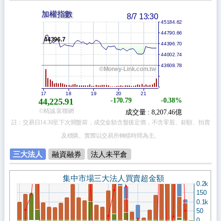
加權指數
8/7 13:30
45184.62
44790.66
44396.7
44396.70
44002.74
43608.78
©Money-Link.com.tw
17
18
19
20
21
44,225.91
-170.79
-0.38%
©精誠.富聯網
成交量 : 8,207.46億
註：交易日14:30至下次開盤前，成交金額含盤後定價，不含零股、鉅額、拍賣
及標購。實際以交易所轉檔時間為主。
三大法人
融資融券
法人未平倉
集中市場三大法人買賣超金額
0.2k
150
0.1k
50
0