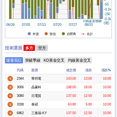
-50
-0.1k
-150
-0.2k
©精誠.富聯網
(億)
06/26
07/03
07/13
07/20
07/27
08/03
外資
投信
自營商
合計
技術選股
多方
空方
爆量長紅
突破季線
KD黃金交叉
均線黃金交叉
代碼
股票
成交價
漲跌
漲跌%
2344
華邦電
143.00
13.00
10.00
懂
3006
晶豪科
198.00
18.00
10.00
懂
3090
日電貿
137.50
12.50
10.00
懂
3338
泰碩
63.80
5.80
10.00
懂
6862
三集瑞-KY
137.50
12.50
10.00
懂