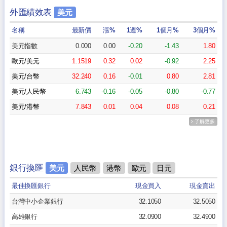
外匯績效表
美元
名稱
最新價
漲%
1週%
1個月%
3個月%
美元指數
0.000
0.00
-0.20
-1.43
1.80
歐元/美元
1.1519
0.32
0.02
-0.92
2.25
美元/台幣
32.240
0.16
-0.01
0.80
2.81
美元/人民幣
6.743
-0.16
-0.05
-0.80
-0.77
美元/港幣
7.843
0.01
0.04
0.08
0.21
了解更多
銀行換匯
美元
人民幣
港幣
歐元
日元
最佳換匯銀行
現金買入
現金賣出
台灣中小企業銀行
32.1050
32.5050
高雄銀行
32.0900
32.4900