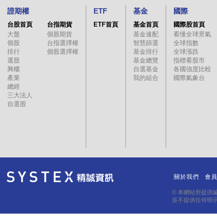
證期權
ETF
基金
國際
台股首頁
台指期貨
ETF首頁
基金首頁
國際股首頁
大盤
個股期貨
基金速配
看懂全球景氣
個股
台指選擇權
智慧篩選
全球指數
排行
個股選擇權
基金排行
全球漲跌
選股
基金總覽
指標看股市
興櫃
自選基金
各國強度比較
產業
我的組合
國際氣象台
總經
三大法人
自選股
關於我們
會
｜
｜
© 本網站所提供
並不提供任何明