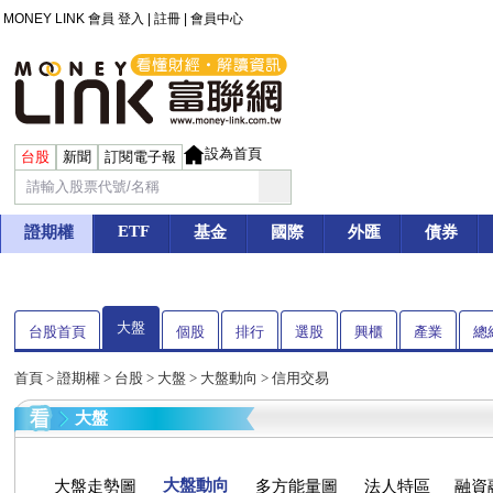
MONEY LINK 會員
登入
|
註冊
|
會員中心
設為首頁
台股
新聞
訂閱電子報
ETF
證期權
基金
國際
外匯
債券
大盤
台股首頁
個股
排行
選股
興櫃
產業
總
首頁
>
證期權
>
台股
> 大盤 > 大盤動向 > 信用交易
大盤
大盤動向
大盤走勢圖
多方能量圖
法人特區
融資