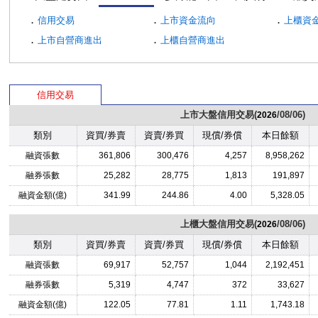
．
．
．
信用交易
上市資金流向
上櫃資
．
．
上市自營商進出
上櫃自營商進出
信用交易
上市大盤信用交易(
/08/06)
2026
類別
資買/券賣
資賣/券買
現償/券償
本日餘額
融資張數
361,806
300,476
4,257
8,958,262
融券張數
25,282
28,775
1,813
191,897
融資金額(億)
341.99
244.86
4.00
5,328.05
上櫃大盤信用交易(
/08/06)
2026
類別
資買/券賣
資賣/券買
現償/券償
本日餘額
融資張數
69,917
52,757
1,044
2,192,451
融券張數
5,319
4,747
372
33,627
融資金額(億)
122.05
77.81
1.11
1,743.18