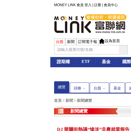
MONEY LINK 會員
登入
|
註冊
|
會員中心
設為首頁
台股
新聞
訂閱電子報
ETF
證期權
基金
國際
總覽
頭條
台股
基金
首頁
>
新聞
>
新聞總覽
新聞總覽
DJ 華爾街熱議“慘淡”非農就業報告