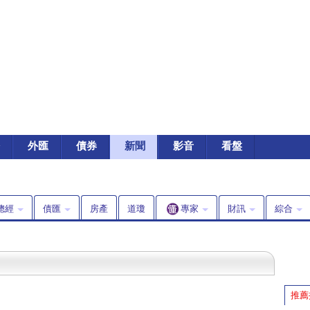
外匯
債券
新聞
影音
看盤
總經
債匯
房產
道瓊
專家
財訊
綜合
推薦