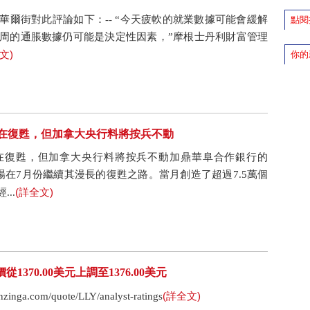
華爾街對此評論如下：-- “今天疲軟的就業數據可能會緩解
點閱
下周的通脹數據仍可能是決定性因素，”摩根士丹利財富管理
文)
你的
正在復甦，但加拿大央行料將按兵不動
正在復甦，但加拿大央行料將按兵不動加鼎華阜合作銀行的
動力市場在7月份繼續其漫長的復甦之路。當月創造了超過7.5萬個
(詳全文)
..
目標價從1370.00美元上調至1376.00美元
(詳全文)
ga.com/quote/LLY/analyst-ratings