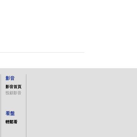
影音
影音首頁
投顧影音
看盤
輕鬆看