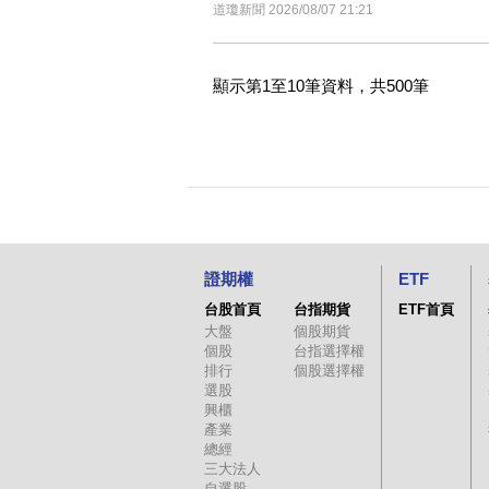
道瓊新聞 2026/08/07 21:21
顯示第1至10筆資料，共500筆
證期權
ETF
台股首頁
台指期貨
ETF首頁
大盤
個股期貨
個股
台指選擇權
排行
個股選擇權
選股
興櫃
產業
總經
三大法人
自選股