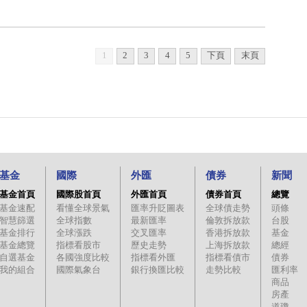
1
2
3
4
5
下頁
末頁
基金
國際
外匯
債券
新聞
基金首頁
國際股首頁
外匯首頁
債券首頁
總覽
基金速配
看懂全球景氣
匯率升貶圖表
全球債走勢
頭條
智慧篩選
全球指數
最新匯率
倫敦拆放款
台股
基金排行
全球漲跌
交叉匯率
香港拆放款
基金
基金總覽
指標看股市
歷史走勢
上海拆放款
總經
自選基金
各國強度比較
指標看外匯
指標看債市
債券
我的組合
國際氣象台
銀行換匯比較
走勢比較
匯利率
商品
房產
道瓊