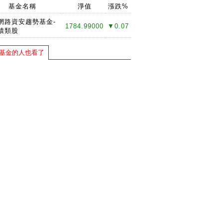
基金名稱
淨值
漲跌%
網路資安趨勢基金-
1784.99000
▼0.07
累積類股
基金的人也看了