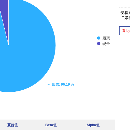
安聯
IT
看此
股票
現金
股票
: 96.19 %
夏普值
Beta值
Alpha值