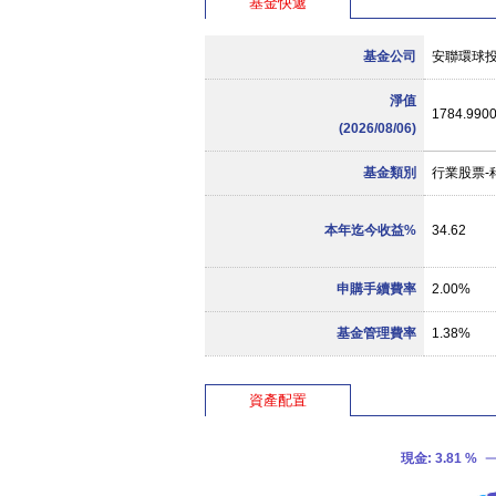
基金快遞
基金公司
安聯環球
淨值
1784.990
(2026/08/06)
基金類別
行業股票-
本年迄今收益%
34.62
申購手續費率
2.00%
基金管理費率
1.38%
資產配置
現金
: 3.81 %