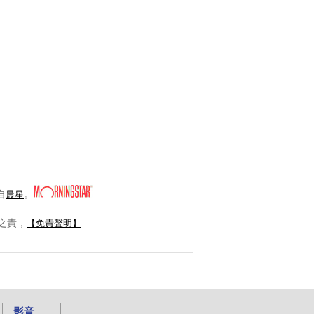
自
。
晨星
之責，
【免責聲明】
影音