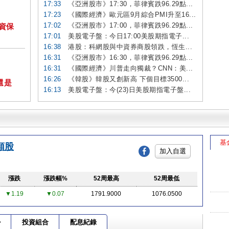
17:33
《亞洲股市》17:30，菲律賓跌96.29點...
17:23
《國際經濟》歐元區9月綜合PMI升至16...
17:02
《亞洲股市》17:00，菲律賓跌96.29點...
投資保
17:01
美股電子盤：今日17:00美股期指電子...
16:38
港股：科網股與中資券商股領跌，恆生...
16:31
《亞洲股市》16:30，菲律賓跌96.29點...
16:31
《國際經濟》川普走向獨裁？CNN：美...
16:26
《韓股》韓股又創新高 下個目標3500...
還是
16:13
美股電子盤：今(23)日美股期指電子盤...
基
類股
加入自選
漲跌
漲跌幅%
52周最高
52周最低
▼1.19
▼0.07
1791.9000
1076.0500
勢
投資組合
配息紀錄