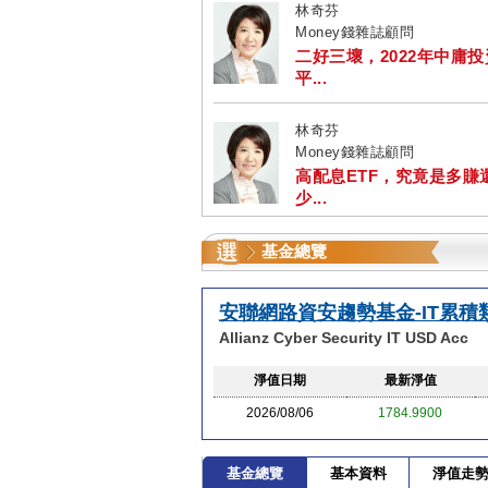
林奇芬
Money錢雜誌顧問
二好三壞，2022年中庸
平...
林奇芬
Money錢雜誌顧問
高配息ETF，究竟是多賺
少...
基金總覽
安聯網路資安趨勢基金-IT累積
Allianz Cyber Security IT USD Acc
淨值日期
最新淨值
2026/08/06
1784.9900
基金總覽
基本資料
淨值走