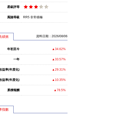
星級評等
風險等級
RR5 非常積極
資料日期：2026/08/06
去績效
年初至今
▲34.62%
一年
▲33.57%
收益率(年度化)
▲29.31%
收益率(年度化)
▲10.35%
累積報酬
▲78.5%
準指數