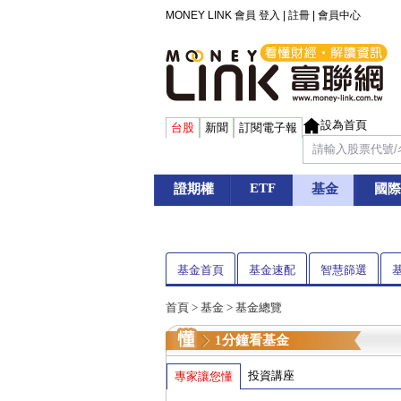
MONEY LINK 會員
登入
|
註冊
|
會員中心
設為首頁
台股
新聞
訂閱電子報
ETF
證期權
基金
國際
基金首頁
基金速配
智慧篩選
首頁
>
基金
> 基金總覽
1分鐘看基金
投資講座
專家讓您懂