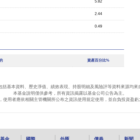
5.82
2.44
0.49
的
資產百分比%
包括基本資料、歷史淨值、績效表現、持股明細及風險評等資料來源均來
本基金說明僅供參考，所有資訊揭露以基金公司公告為主。
，使用者應依相關主管機關所公布之資訊使用規定使用，並自負投資盈虧
基金
國際
外匯
債券
新聞