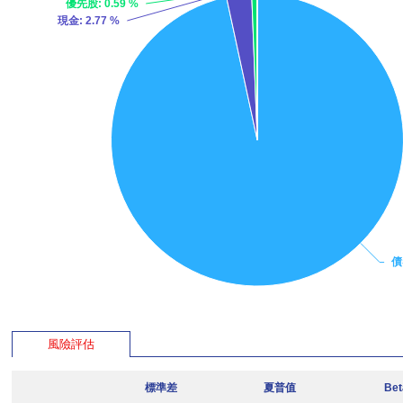
優先股
: 0.59 %
現金
: 2.77 %
債
風險評估
標準差
夏普值
Be