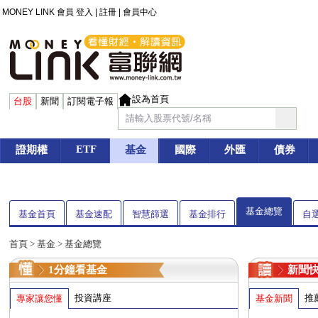
MONEY LINK 會員
登入
|
註冊
|
會員中心
設為首頁
台股
新聞
訂閱電子報
ETF
證期權
基金
國際
外匯
債券
基金總覽
基金首頁
基金速配
智慧篩選
基金排行
自
首頁
>
基金
> 基金總覽
1分鐘看基金
新聞
投資講座
推
專家讓您懂
基金新聞