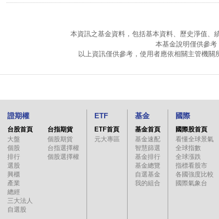
本資訊之基金資料，包括基本資料、歷史淨值、
本基金說明僅供參考
以上資訊僅供參考，使用者應依相關主管機關
證期權
ETF
基金
國際
台股首頁
台指期貨
ETF首頁
基金首頁
國際股首頁
大盤
個股期貨
元大專區
基金速配
看懂全球景氣
個股
台指選擇權
智慧篩選
全球指數
排行
個股選擇權
基金排行
全球漲跌
選股
基金總覽
指標看股市
興櫃
自選基金
各國強度比較
產業
我的組合
國際氣象台
總經
三大法人
自選股