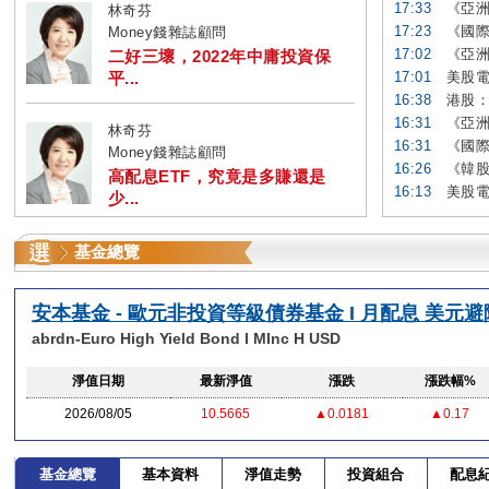
17:33
《亞洲
林奇芬
17:23
《國際
Money錢雜誌顧問
17:02
《亞洲
二好三壞，2022年中庸投資保
平...
17:01
美股電
16:38
港股：
16:31
《亞洲
林奇芬
16:31
《國際
Money錢雜誌顧問
16:26
《韓股
高配息ETF，究竟是多賺還是
16:13
美股電
少...
基金總覽
安本基金 - 歐元非投資等級債券基金 I 月配息 美元避
abrdn-Euro High Yield Bond I MInc H USD
淨值日期
最新淨值
漲跌
漲跌幅%
2026/08/05
10.5665
▲0.0181
▲0.17
基金總覽
基本資料
淨值走勢
投資組合
配息