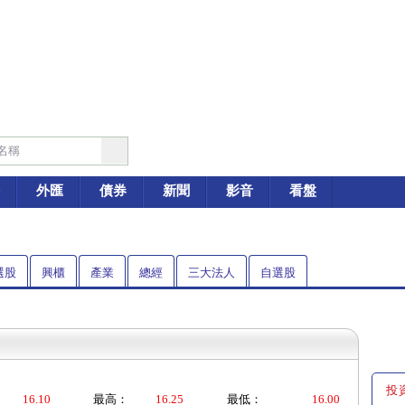
外匯
債券
新聞
影音
看盤
選股
興櫃
產業
總經
三大法人
自選股
投
16.10
最高：
16.25
最低：
16.00