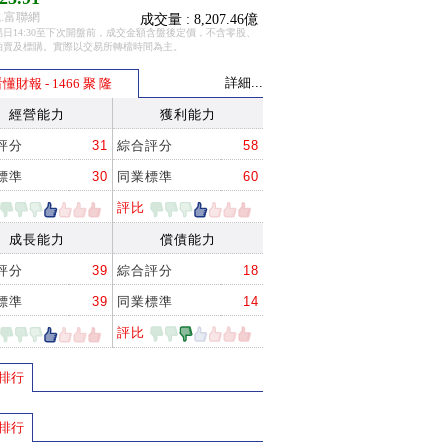
.富聯網
成交量 : 8,207.46億
日14:30至下次開盤前，成交金額含盤後定價，不含零股、
拍賣及標購。實際以交易所轉檔時間為主。
詳細...
懂財報 - 1466 聚 隆
經營能力
獲利能力
評分
31
綜合評分
58
標準
30
同業標準
60
評比
成長能力
償債能力
評分
39
綜合評分
18
標準
39
同業標準
14
評比
排行
排行