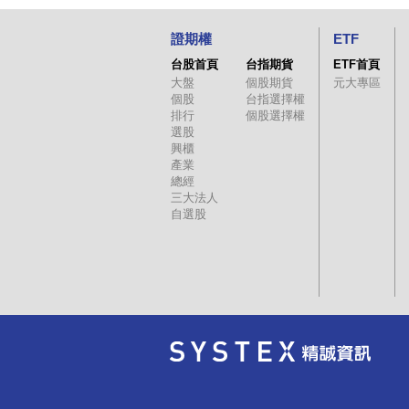
證期權
ETF
台股首頁
台指期貨
ETF首頁
大盤
個股期貨
元大專區
個股
台指選擇權
排行
個股選擇權
選股
興櫃
產業
總經
三大法人
自選股