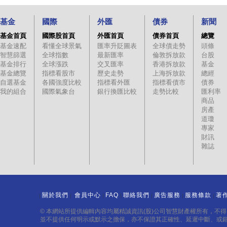
基金
國際
外匯
債券
新聞
基金首頁
國際股首頁
外匯首頁
債券首頁
總覽
基金速配
看懂全球景氣
匯率升貶圖表
全球債走勢
頭條
智慧篩選
全球指數
最新匯率
倫敦拆放款
台股
基金排行
全球漲跌
交叉匯率
香港拆放款
基金
基金總覽
指標看股市
歷史走勢
上海拆放款
總經
自選基金
各國強度比較
指標看外匯
指標看債市
債券
我的組合
國際氣象台
銀行換匯比較
走勢比較
匯利率
商品
房產
道瓊
專家
財訊
雜誌
關於我們
會員中心
FAQ
聯絡我們
廣告服務
服務條款
著
｜
｜
｜
｜
｜
｜
｜
© 本網站所提供編輯內容均屬精誠資訊(股)公司智慧財產權所有，不
並不提供任何明示或默示之擔保，亦不保證其正確性、延遲中斷、或