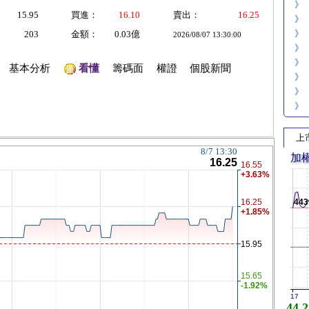
》
15.95
買進：
16.10
賣出：
16.25
》
》
203
金額：
0.03億
2026/08/07 13:30:00
》
》
基本分析
看懂
籌碼面
權證
個股新聞
》
》
》
上
加
443
17
44,2