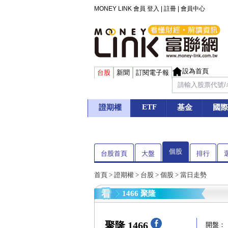
MONEY LINK 會員
登入
|
註冊
|
會員中心
設為首頁
台股
新聞
訂閱電子報
ETF
證期權
基金
國際
個股
台股首頁
大盤
排行
首頁
>
證期權
>
台股
>
個股
> 當日走勢
1466 聚隆
聚隆 1466
開盤：