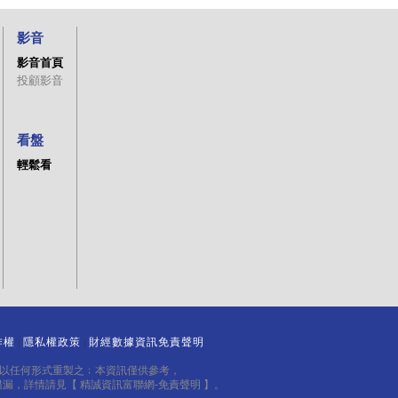
影音
影音首頁
投顧影音
看盤
輕鬆看
作權
隱私權政策
財經數據資訊免責聲明
｜
｜
得以任何形式重製之﹔本資訊僅供參考，
錯漏，詳情請見
【 精誠資訊富聯網-免責聲明 】
。