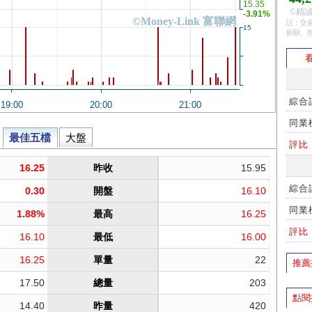
©精誠
註：交易
鉅額、
看
綜合
同業
評比
綜合
同業
評比
推薦
點閱