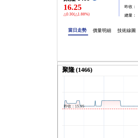
16.25
昨收：
△0.30(△1.88%)
總量：
當日走勢
價量明細
技術線圖