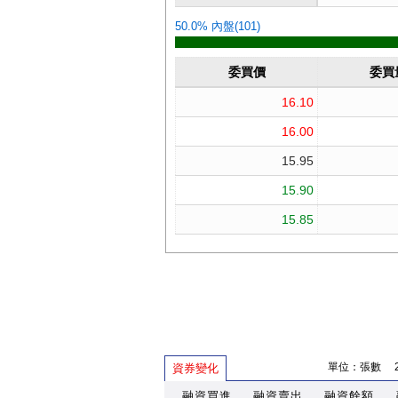
單位：張數 202
資券變化
融資買進
融資賣出
融資餘額