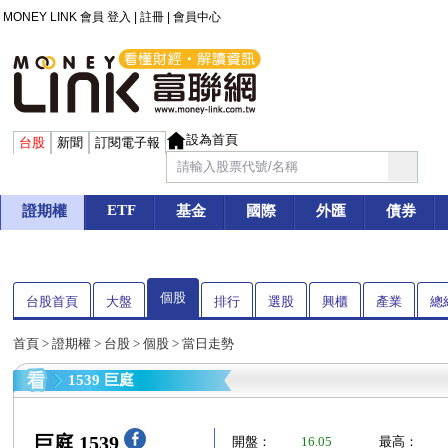
MONEY LINK 會員
登入
|
註冊
|
會員中心
設為首頁
台股
新聞
訂閱電子報
ETF
證期權
基金
國際
外匯
債券
個股
台股首頁
大盤
排行
選股
興櫃
產業
總
首頁
>
證期權
>
台股
>
個股
> 當日走勢
1539 巨庭
巨庭 1539
開盤：
16.05
最高：