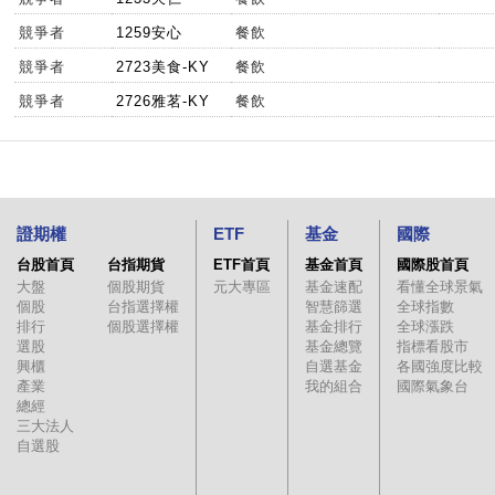
競爭者
1259安心
餐飲
競爭者
2723美食-KY
餐飲
競爭者
2726雅茗-KY
餐飲
證期權
ETF
基金
國際
台股首頁
台指期貨
ETF首頁
基金首頁
國際股首頁
大盤
個股期貨
元大專區
基金速配
看懂全球景氣
個股
台指選擇權
智慧篩選
全球指數
排行
個股選擇權
基金排行
全球漲跌
選股
基金總覽
指標看股市
興櫃
自選基金
各國強度比較
產業
我的組合
國際氣象台
總經
三大法人
自選股