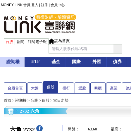
MONEY LINK 會員
登入
|
註冊
|
會員中心
設為首頁
台股
新聞
訂閱電子報
ETF
證期權
基金
國際
外匯
債券
個股
台股首頁
大盤
排行
選股
興櫃
產業
總
首頁
>
證期權
>
台股
>
個股
> 當日走勢
2732 六角
六角 2732
開盤：
63.60
最高：