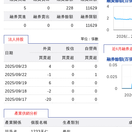
融資餘額(百張
4
5
0
228
11629
融券買進
融券賣出
融券餘額
融券限額
2
0
0
0
11629
0
2026/…
單位：張數
法人持股
外資
投信
自營商
近6月融券
日期
買賣超
買賣超
買賣超
融券餘額(百張
0.05
2025/09/23
4
0
0
2025/09/22
-1
0
1
0.025
2025/09/19
6
0
0
0
2025/09/18
-2
0
0
202
2025/09/17
-20
0
0
產業供銷分析
產業關係
個股名稱
生產類別
競爭者
1233天仁
餐飲