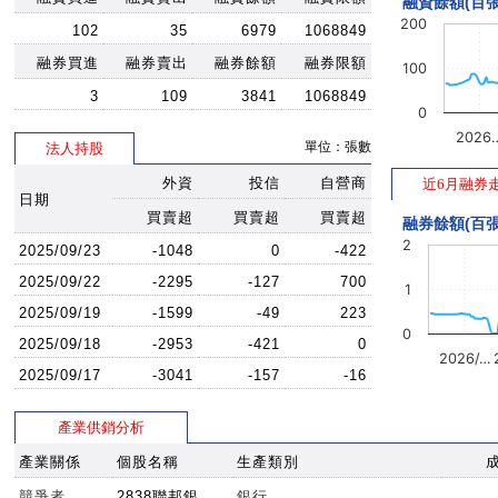
融資餘額(百張
200
102
35
6979
1068849
融券買進
融券賣出
融券餘額
融券限額
100
3
109
3841
1068849
0
2026
單位：張數
法人持股
外資
投信
自營商
近6月融券
日期
買賣超
買賣超
買賣超
融券餘額(百張
2
2025/09/23
-1048
0
-422
2025/09/22
-2295
-127
700
1
2025/09/19
-1599
-49
223
0
2025/09/18
-2953
-421
0
2026/…
2025/09/17
-3041
-157
-16
產業供銷分析
產業關係
個股名稱
生產類別
競爭者
2838聯邦銀
銀行