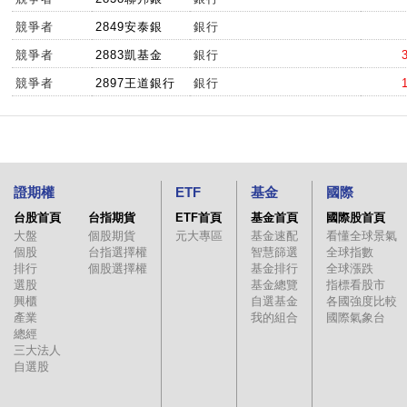
競爭者
2849安泰銀
銀行
競爭者
2883凱基金
銀行
競爭者
2897王道銀行
銀行
證期權
ETF
基金
國際
台股首頁
台指期貨
ETF首頁
基金首頁
國際股首頁
大盤
個股期貨
元大專區
基金速配
看懂全球景氣
個股
台指選擇權
智慧篩選
全球指數
排行
個股選擇權
基金排行
全球漲跌
選股
基金總覽
指標看股市
興櫃
自選基金
各國強度比較
產業
我的組合
國際氣象台
總經
三大法人
自選股