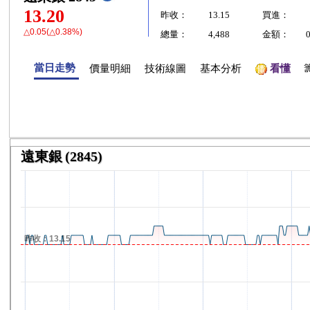
13.20
昨收：
13.15
買進：
△0.05(△0.38%)
總量：
4,488
金額：
當日走勢
價量明細
技術線圖
基本分析
看懂