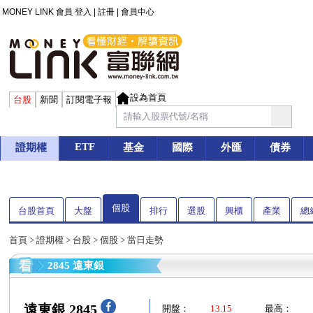
MONEY LINK 會員
登入
|
註冊
|
會員中心
設為首頁
台股
新聞
訂閱電子報
ETF
證期權
基金
國際
外匯
債券
個股
台股首頁
大盤
排行
選股
興櫃
產業
總
首頁
>
證期權
>
台股
>
個股
> 當日走勢
2845 遠東銀
遠東銀 2845
開盤：
13.15
最高：