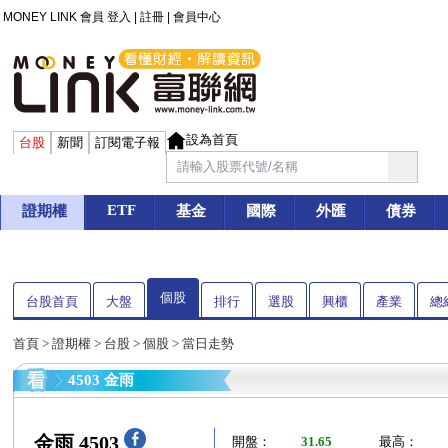
MONEY LINK 會員
登入
|
註冊
|
會員中心
設為首頁
台股
新聞
訂閱電子報
ETF
證期權
基金
國際
外匯
債券
個股
台股首頁
大盤
排行
選股
興櫃
產業
總
首頁
>
證期權
>
台股
>
個股
> 當日走勢
4503 金雨
金雨 4503
開盤：
31.65
最高：