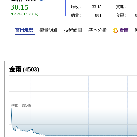
30.15
昨收：
33.45
買進：
▼3.30(▼9.87%)
總量：
801
金額：
當日走勢
價量明細
技術線圖
基本分析
看懂