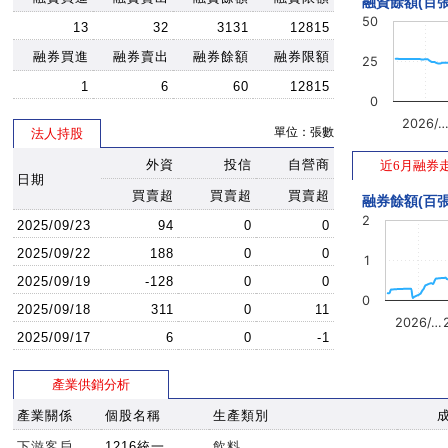
融資餘額(百張
50
13
32
3131
12815
融券買進
融券賣出
融券餘額
融券限額
25
1
6
60
12815
0
2026/
單位：張數
法人持股
外資
投信
自營商
近6月融券
日期
買賣超
買賣超
買賣超
融券餘額(百張
2
2025/09/23
94
0
0
2025/09/22
188
0
0
1
2025/09/19
-128
0
0
0
2025/09/18
311
0
11
2026/…
2025/09/17
6
0
-1
產業供銷分析
產業關係
個股名稱
生產類別
下游客戶
1216統一
飲料