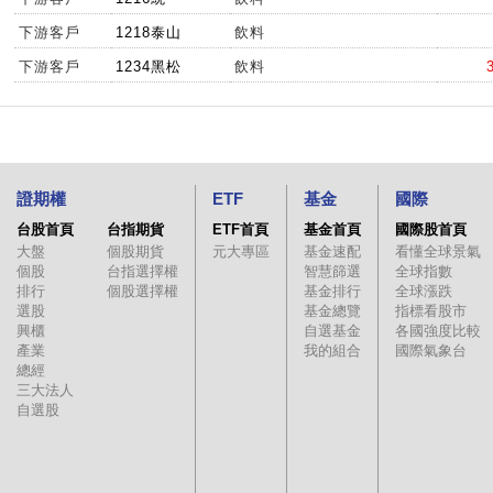
下游客戶
1218泰山
飲料
下游客戶
1234黑松
飲料
證期權
ETF
基金
國際
台股首頁
台指期貨
ETF首頁
基金首頁
國際股首頁
大盤
個股期貨
元大專區
基金速配
看懂全球景氣
個股
台指選擇權
智慧篩選
全球指數
排行
個股選擇權
基金排行
全球漲跌
選股
基金總覽
指標看股市
興櫃
自選基金
各國強度比較
產業
我的組合
國際氣象台
總經
三大法人
自選股