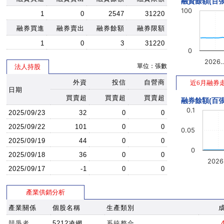
融資餘額(百張
100
1
0
2547
31220
融券買進
融券賣出
融券餘額
融券限額
1
0
3
31220
0
2026
單位：張數
法人持股
外資
投信
自營商
近6月融券
日期
買賣超
買賣超
買賣超
融券餘額(百張
0.1
2025/09/23
32
0
0
2025/09/22
101
0
0
0.05
2025/09/19
44
0
0
0
2025/09/18
36
0
0
202
2025/09/17
-1
0
0
產業供銷分析
產業關係
個股名稱
生產類別
競爭者
5212凌網
系統整合