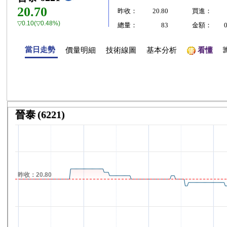
20.70
昨收：
20.80
買進：
▽0.10(▽0.48%)
總量：
83
金額：
當日走勢
價量明細
技術線圖
基本分析
看懂