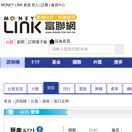
MONEY LINK 會員
登入
|
註冊
|
會員中心
設為首頁
台股
新聞
訂閱電子報
ETF
證期權
基金
國際
外匯
債券
個股
台股首頁
大盤
排行
選股
興櫃
產業
總
首頁
>
證期權
>
台股
>
個股
> 當日走勢
6221 晉泰
晉泰 6221
開盤：
20.85
最高：