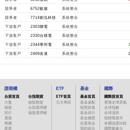
競爭者
6752叡揚
系統整合
競爭者
7714創泓科技
系統整合
下游客戶
2303聯電
系統整合
下游客戶
2330台積電
系統整合
下游客戶
2344華邦電
系統整合
下游客戶
2409友達
系統整合
證期權
ETF
基金
國際
台股首頁
台指期貨
ETF首頁
基金首頁
國際股首頁
大盤
個股期貨
元大專區
基金速配
看懂全球景氣
個股
台指選擇權
智慧篩選
全球指數
排行
個股選擇權
基金排行
全球漲跌
選股
基金總覽
指標看股市
興櫃
自選基金
各國強度比較
產業
我的組合
國際氣象台