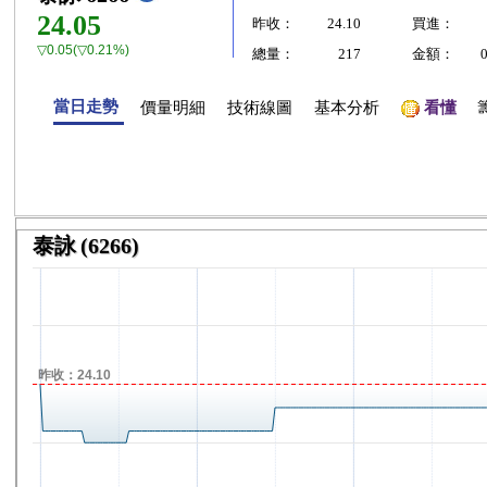
24.05
昨收：
24.10
買進：
▽0.05(▽0.21%)
總量：
217
金額：
當日走勢
價量明細
技術線圖
基本分析
看懂