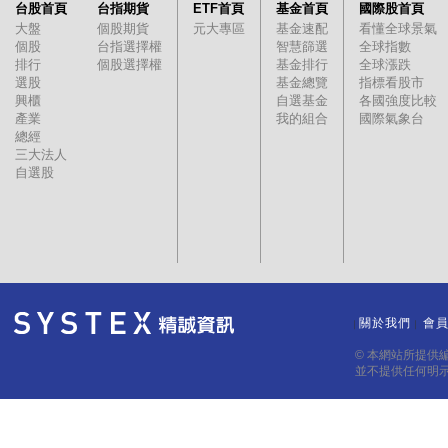
台股首頁
台指期貨
ETF首頁
基金首頁
國際股首頁
大盤
個股期貨
元大專區
基金速配
看懂全球景氣
個股
台指選擇權
智慧篩選
全球指數
排行
個股選擇權
基金排行
全球漲跌
選股
基金總覽
指標看股市
興櫃
自選基金
各國強度比較
產業
我的組合
國際氣象台
總經
三大法人
自選股
關於我們
會
｜
｜
© 本網站所提供
並不提供任何明