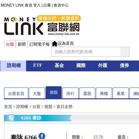
MONEY LINK 會員
登入
|
註冊
|
會員中心
設為首頁
台股
新聞
訂閱電子報
ETF
證期權
基金
國際
外匯
債券
個股
台股首頁
大盤
排行
選股
興櫃
產業
總
首頁
>
證期權
>
台股
>
個股
> 當日走勢
6266 泰詠
泰詠 6266
開盤：
23.70
最高：