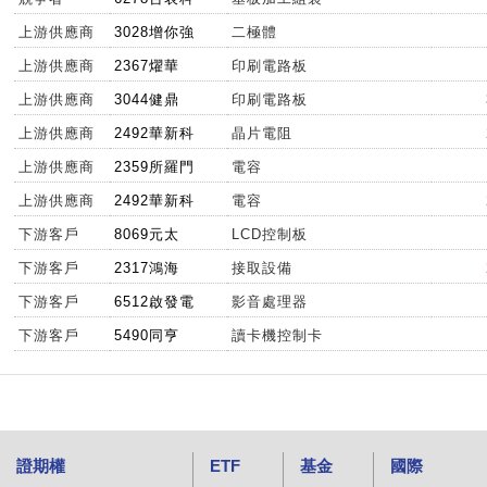
上游供應商
3028增你強
二極體
上游供應商
2367燿華
印刷電路板
上游供應商
3044健鼎
印刷電路板
上游供應商
2492華新科
晶片電阻
上游供應商
2359所羅門
電容
上游供應商
2492華新科
電容
下游客戶
8069元太
LCD控制板
下游客戶
2317鴻海
接取設備
下游客戶
6512啟發電
影音處理器
下游客戶
5490同亨
讀卡機控制卡
證期權
ETF
基金
國際