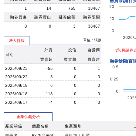
融資餘額(百張
20
1
14
765
38467
融券買進
融券賣出
融券餘額
融券限額
10
0
0
3
38467
0
2026/
單位：張數
法人持股
外資
投信
自營商
近6月融券
日期
買賣超
買賣超
買賣超
融券餘額(百張
0.5
2025/09/23
-55
0
1
2025/09/22
3
0
0
0.25
2025/09/19
6
0
0
0
2025/09/18
118
0
0
202
2025/09/17
-4
0
0
產業供銷分析
產業關係
個股名稱
生產類別
競爭者
6278台表科
基板加工組裝