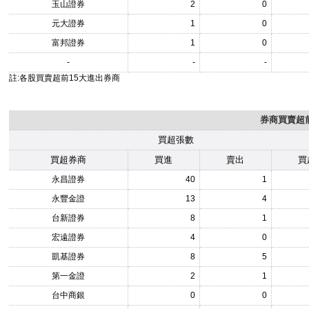
玉山證券
2
0
元大證券
1
0
富邦證券
1
0
-
-
-
註:各股買賣超前15大進出券商
券商買賣超前
買超張數
買超券商
買進
賣出
買
永昌證券
40
1
永豐金證
13
4
台新證券
8
1
宏遠證券
4
0
凱基證券
8
5
第一金證
2
1
台中商銀
0
0