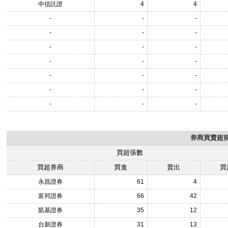
中信託證
4
4
-
-
-
-
-
-
-
-
-
-
-
-
-
-
-
-
-
-
-
-
-
券商買賣超前1
買超張數
買超券商
買進
賣出
買
永昌證券
61
4
富邦證券
66
42
凱基證券
35
12
台新證券
31
13