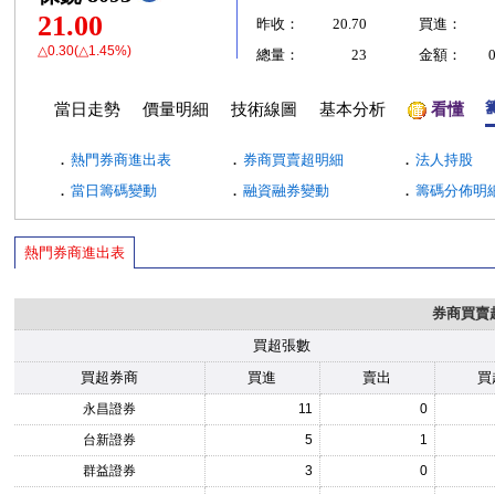
21.00
昨收：
20.70
買進：
△0.30(△1.45%)
總量：
23
金額：
當日走勢
價量明細
技術線圖
基本分析
看懂
．
．
．
熱門券商進出表
券商買賣超明細
法人持股
．
．
．
當日籌碼變動
融資融券變動
籌碼分佈明
熱門券商進出表
券商買賣
買超張數
買超券商
買進
賣出
買
永昌證券
11
0
台新證券
5
1
群益證券
3
0