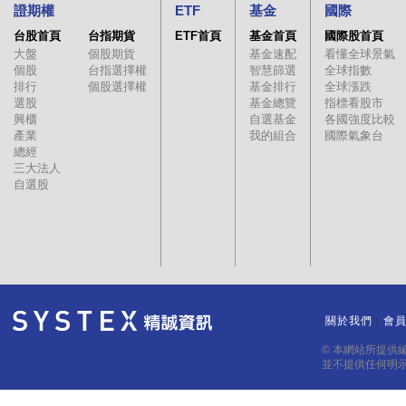
證期權
ETF
基金
國際
台股首頁
台指期貨
ETF首頁
基金首頁
國際股首頁
大盤
個股期貨
基金速配
看懂全球景氣
個股
台指選擇權
智慧篩選
全球指數
排行
個股選擇權
基金排行
全球漲跌
選股
基金總覽
指標看股市
興櫃
自選基金
各國強度比較
產業
我的組合
國際氣象台
總經
三大法人
自選股
關於我們
會
｜
｜
© 本網站所提供
並不提供任何明