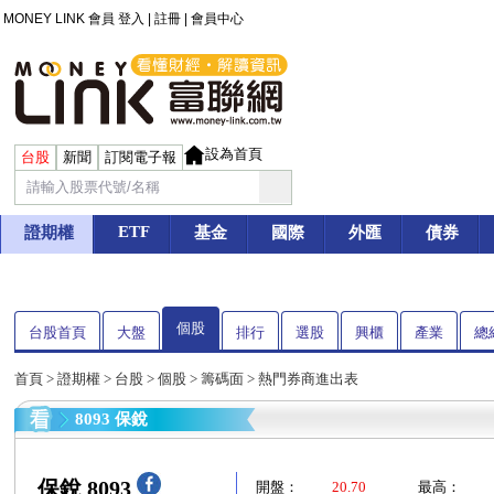
MONEY LINK 會員
登入
|
註冊
|
會員中心
設為首頁
台股
新聞
訂閱電子報
ETF
證期權
基金
國際
外匯
債券
個股
台股首頁
大盤
排行
選股
興櫃
產業
總
首頁
>
證期權
>
台股
>
個股
>
籌碼面
> 熱門券商進出表
8093 保銳
保銳 8093
開盤：
20.70
最高：