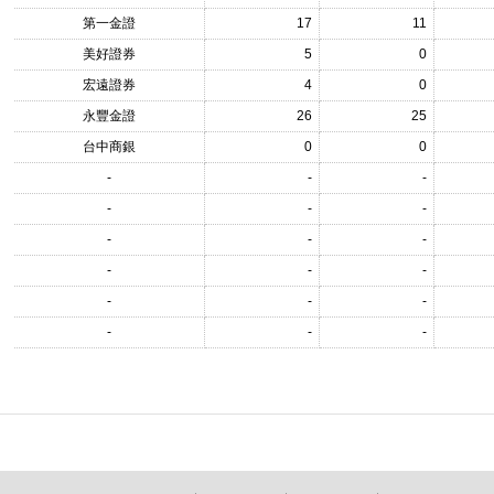
第一金證
17
11
美好證券
5
0
宏遠證券
4
0
永豐金證
26
25
台中商銀
0
0
-
-
-
-
-
-
-
-
-
-
-
-
-
-
-
-
-
-