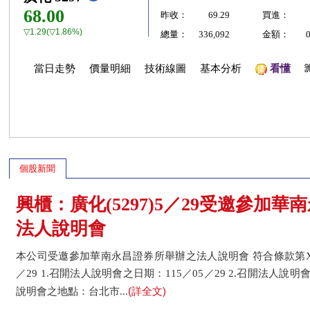
68.00
昨收：
69.29
買進：
▽1.29(▽1.86%)
總量：
336,092
金額：
當日走勢
價量明細
技術線圖
基本分析
看懂
個股新聞
興櫃：廣化(5297)5／29受邀參加
法人說明會
本公司受邀參加華南永昌證券所舉辦之法人說明會 符合條款第XX款
／29 1.召開法人說明會之日期：115／05／29 2.召開法人說明會之
(詳全文)
說明會之地點：台北市...