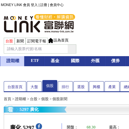
MONEY LINK 會員
登入
|
註冊
|
會員中心
設為首頁
台股
新聞
訂閱電子報
ETF
證期權
基金
國際
外匯
債券
個股
台股首頁
大盤
排行
選股
興櫃
產業
總
首頁
>
證期權
>
台股
>
個股
> 個股新聞
5297 廣化
廣化 5297
開盤：
68.30
最高：