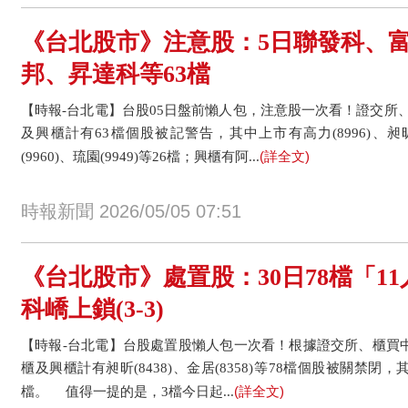
《台北股市》注意股：5日聯發科、
邦、昇達科等63檔
【時報-台北電】台股05日盤前懶人包，注意股一次看！證交所
及興櫃計有63檔個股被記警告，其中上市有高力(8996)、昶昕
(詳全文)
(9960)、琉園(9949)等26檔；興櫃有阿...
時報新聞 2026/05/05 07:51
《台北股市》處置股：30日78檔「1
科嶠上鎖(3-3)
【時報-台北電】台股處置股懶人包一次看！根據證交所、櫃買中
櫃及興櫃計有昶昕(8438)、金居(8358)等78檔個股被關禁閉
(詳全文)
檔。 值得一提的是，3檔今日起...