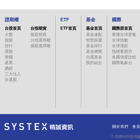
證期權
ETF
基金
國際
台股首頁
台指期貨
ETF首頁
基金首頁
國際股首頁
大盤
個股期貨
基金速配
看懂全球景氣
個股
台指選擇權
智慧篩選
全球指數
排行
個股選擇權
基金排行
全球漲跌
選股
基金總覽
指標看股市
興櫃
自選基金
各國強度比較
產業
我的組合
國際氣象台
總經
三大法人
自選股
關於我們
會
｜
｜
© 本網站所提供