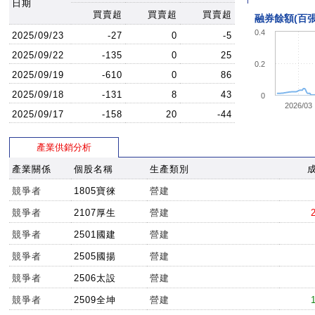
日期
買賣超
買賣超
買賣超
融券餘額(百張
0.4
2025/09/23
-27
0
-5
2025/09/22
-135
0
25
0.2
2025/09/19
-610
0
86
2025/09/18
-131
8
43
0
2026/03
2025/09/17
-158
20
-44
產業供銷分析
產業關係
個股名稱
生產類別
競爭者
1805寶徠
營建
競爭者
2107厚生
營建
競爭者
2501國建
營建
競爭者
2505國揚
營建
競爭者
2506太設
營建
競爭者
2509全坤
營建