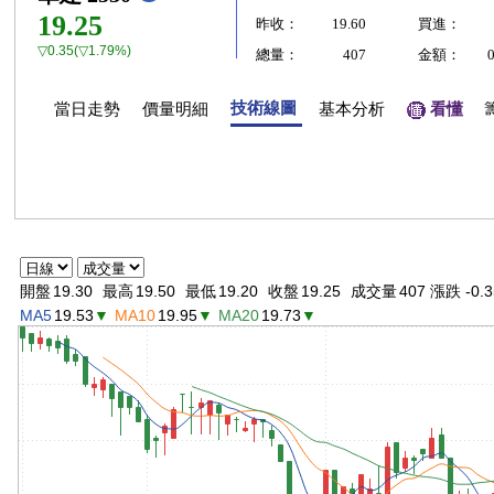
19.25
昨收：
19.60
買進：
▽0.35(▽1.79%)
總量：
407
金額：
技術線圖
當日走勢
價量明細
基本分析
看懂
開盤
19.30
最高
19.50
最低
19.20
收盤
19.25
成交量
407 漲跌 -0.3
MA5
19.53
▼
MA10
19.95
▼
MA20
19.73
▼