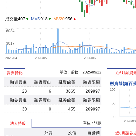
成交量407
▼
MV5
918
▼
MV20
956
▲
6034
3017
2026/04
2026/05
2026/06
單位：張數 2025/09/22
資券變化
近6月融資
融資買進
融資賣出
融資餘額
融資限額
融資餘額(百張
100
23
6
3665
209997
融券買進
融券賣出
融券餘額
融券限額
50
30
0
455
209997
0
2026/03
單位：張數
法人持股
外資
投信
自營商
近6月融券