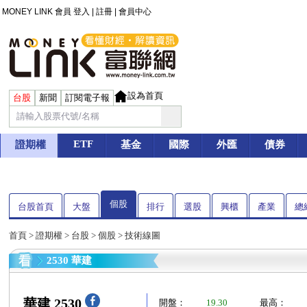
MONEY LINK 會員
登入
|
註冊
|
會員中心
設為首頁
台股
新聞
訂閱電子報
ETF
證期權
基金
國際
外匯
債券
個股
台股首頁
大盤
排行
選股
興櫃
產業
總
首頁
>
證期權
>
台股
>
個股
> 技術線圖
2530 華建
華建 2530
開盤：
19.30
最高：