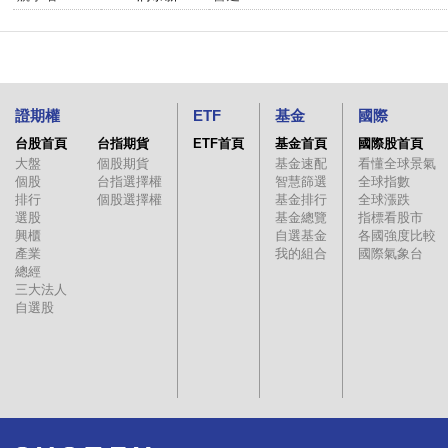
證期權
ETF
基金
國際
台股首頁
台指期貨
ETF首頁
基金首頁
國際股首頁
大盤
個股期貨
基金速配
看懂全球景氣
個股
台指選擇權
智慧篩選
全球指數
排行
個股選擇權
基金排行
全球漲跌
選股
基金總覽
指標看股市
興櫃
自選基金
各國強度比較
產業
我的組合
國際氣象台
總經
三大法人
自選股