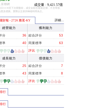
.富聯網
成交量 : 9,421.57億
日14:30至下次開盤前，成交金額含盤後定價，不含零股、
拍賣及標購。實際以交易所轉檔時間為主。
詳細...
懂財報 - 2726 雅茗-KY
經營能力
獲利能力
評分
36
綜合評分
53
標準
40
同業標準
63
評比
成長能力
償債能力
評分
25
綜合評分
7
標準
43
同業標準
8
評比
排行
排行