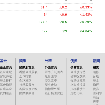
0
--
--
61.4
△0.2
△0.33%
64
△0.9
△1.43%
174.5
▽0.5
▽0.29%
177
▽9
▽4.84%
基金
國際
外匯
債券
新聞
基金首頁
國際股首頁
外匯首頁
債券首頁
總覽
基金速配
看懂全球景氣
匯率升貶圖表
全球債走勢
頭條
智慧篩選
全球指數
最新匯率
倫敦拆放款
台股
基金排行
全球漲跌
交叉匯率
香港拆放款
基金
基金總覽
指標看股市
歷史走勢
上海拆放款
總經
自選基金
各國強度比較
指標看外匯
指標看債市
債券
我的組合
國際氣象台
銀行換匯比較
走勢比較
匯利率
商品
房產