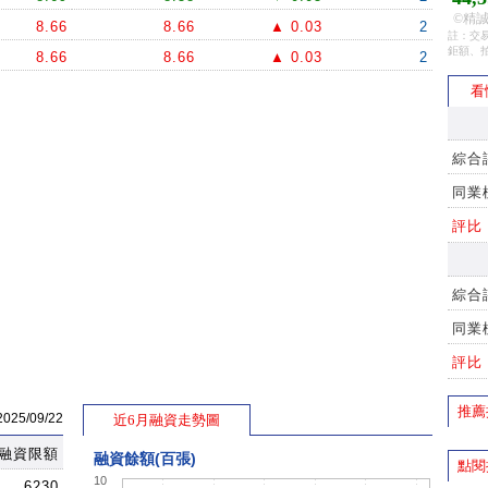
©精誠
8.66
8.66
▲ 0.03
2
註：交易
鉅額、
8.66
8.66
▲ 0.03
2
看
綜合
同業
評比
綜合
同業
評比
推薦
5/09/22
近6月融資走勢圖
融資限額
融資餘額(百張)
點閱
10
6230