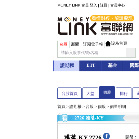
MONEY LINK 會員
登入
|
註冊
|
會員中心
設為首頁
台股
新聞
訂閱電子報
ETF
證期權
基金
國際
個股
台股首頁
大盤
排行
首頁
>
證期權
>
台股
>
個股
> 價量明細
2726 雅茗-KY
雅茗-KY 2726
開盤：