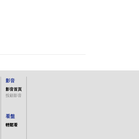
影音
影音首頁
投顧影音
看盤
輕鬆看