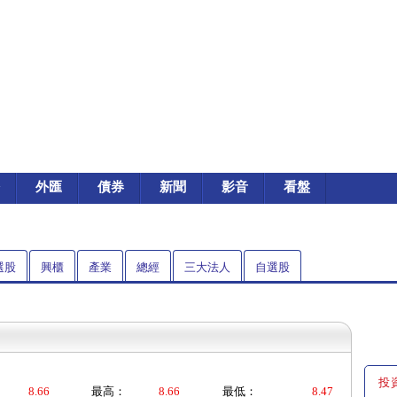
外匯
債券
新聞
影音
看盤
選股
興櫃
產業
總經
三大法人
自選股
投
8.66
最高：
8.66
最低：
8.47