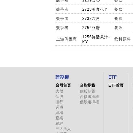
競爭者
1259安心
餐飲
競爭者
2723美食-KY
餐飲
競爭者
2732六角
餐飲
競爭者
2752豆府
餐飲
1256鮮活果汁-
上游供應商
飲料原料
KY
證期權
ETF
台股首頁
台指期貨
ETF首頁
大盤
個股期貨
個股
台指選擇權
排行
個股選擇權
選股
興櫃
產業
總經
三大法人