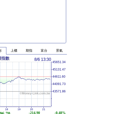
上櫃
期指
富台
景氣
市
權指數
8/6 13:30
45651.34
45131.47
44611.60
44091.73
43571.86
©Money-Link.com.tw
18
19
20
21
96.70
-214.90
-0.48%