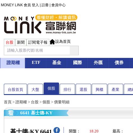
MONEY LINK 會員
登入
|
註冊
|
會員中心
設為首頁
台股
新聞
訂閱電子報
ETF
證期權
基金
國際
外匯
債券
個股
台股首頁
大盤
排行
選股
興櫃
產業
總
首頁
>
證期權
>
台股
>
個股
> 價量明細
6641 基士德-KY
基士德-KY 6641
開盤：
18.20
最高：