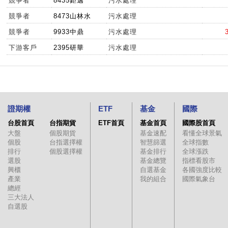
競爭者
8435鉅邁
污水處理
競爭者
8473山林水
污水處理
競爭者
9933中鼎
污水處理
下游客戶
2395研華
污水處理
證期權
ETF
基金
國際
台股首頁
台指期貨
ETF首頁
基金首頁
國際股首頁
大盤
個股期貨
基金速配
看懂全球景氣
個股
台指選擇權
智慧篩選
全球指數
排行
個股選擇權
基金排行
全球漲跌
選股
基金總覽
指標看股市
興櫃
自選基金
各國強度比較
產業
我的組合
國際氣象台
總經
三大法人
自選股