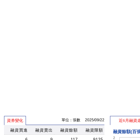
單位：張數 2025/09/22
資券變化
近6月融資
融資買進
融資賣出
融資餘額
融資限額
融資餘額(百張
2
6
9
117
9125