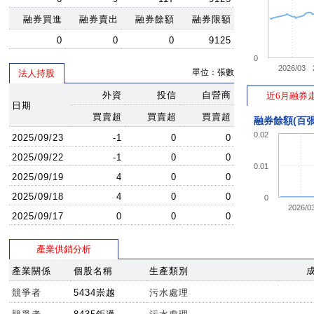
融券買進
融券賣出
融券餘額
融券限額
0
0
0
9125
0
2026/03
單位：張數
法人持股
外資
投信
自營商
近6月融券
日期
買賣超
買賣超
買賣超
融券餘額(百張
0.02
2025/09/23
-1
0
0
2025/09/22
-1
0
0
0.01
2025/09/19
4
0
0
2025/09/18
4
0
0
0
2026/0
2025/09/17
0
0
0
產業供銷分析
產業關係
個股名稱
生產類別
競爭者
5434崇越
污水處理