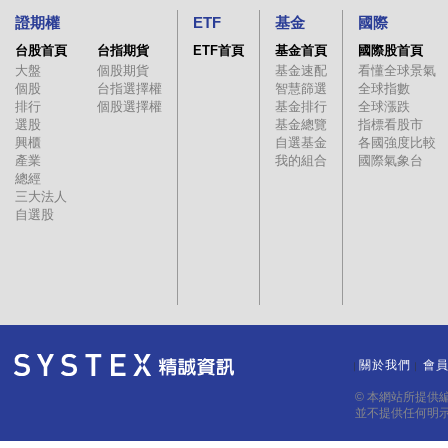
證期權
ETF
基金
國際
台股首頁
台指期貨
ETF首頁
基金首頁
國際股首頁
大盤
個股期貨
基金速配
看懂全球景氣
個股
台指選擇權
智慧篩選
全球指數
排行
個股選擇權
基金排行
全球漲跌
選股
基金總覽
指標看股市
興櫃
自選基金
各國強度比較
產業
我的組合
國際氣象台
總經
三大法人
自選股
關於我們
會
｜
｜
© 本網站所提供
並不提供任何明