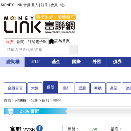
MONEY LINK 會員
登入
|
註冊
|
會員中心
設為首頁
台股
新聞
訂閱電子報
ETF
證期權
基金
國際
外匯
債券
個股
台股首頁
大盤
排行
選股
興櫃
產業
總
首頁
>
證期權
>
台股
>
個股
> 權證
2736 富野
富野 2736
開盤：
11.50
最高：