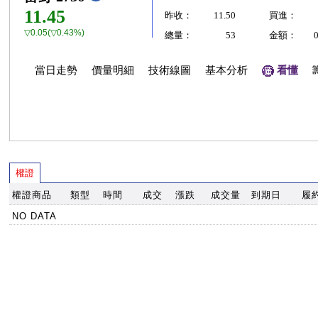
11.45
昨收：
11.50
買進：
▽0.05(▽0.43%)
總量：
53
金額：
當日走勢
價量明細
技術線圖
基本分析
看懂
權證
權證商品
類型
時間
成交
漲跌
成交量
到期日
履
NO DATA