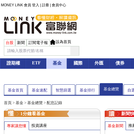
MONEY LINK 會員
登入
|
註冊
|
會員中心
設為首頁
台股
新聞
訂閱電子報
ETF
證期權
基金
國際
外匯
債券
基金總覽
基金首頁
基金速配
智慧篩選
基金排行
自
首頁
>
基金
> 基金總覽 > 配息記錄
1分鐘看基金
新聞
投資講座
推
專家讓您懂
基金新聞