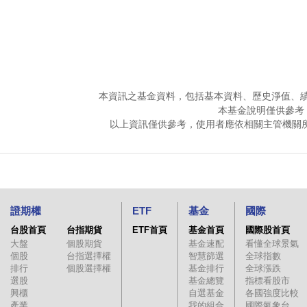
本資訊之基金資料，包括基本資料、歷史淨值、
本基金說明僅供參考
以上資訊僅供參考，使用者應依相關主管機關
證期權
ETF
基金
國際
台股首頁
台指期貨
ETF首頁
基金首頁
國際股首頁
大盤
個股期貨
基金速配
看懂全球景氣
個股
台指選擇權
智慧篩選
全球指數
排行
個股選擇權
基金排行
全球漲跌
選股
基金總覽
指標看股市
興櫃
自選基金
各國強度比較
產業
我的組合
國際氣象台