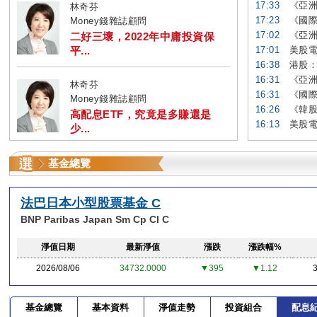
17:33
《亞洲
林奇芬
17:23
《國際
Money錢雜誌顧問
17:02
《亞洲
二好三壞，2022年中庸投資保
平...
17:01
美股電
16:38
港股：
16:31
《亞洲
林奇芬
16:31
《國際
Money錢雜誌顧問
16:26
《韓股
高配息ETF，究竟是多賺還是
16:13
美股電
少...
基金總覽
法巴日本小型股票基金 C
BNP Paribas Japan Sm Cp Cl C
淨值日期
最新淨值
漲跌
漲跌幅%
2026/08/06
34732.0000
▼395
▼1.12
基金總覽
基本資料
淨值走勢
投資組合
配息