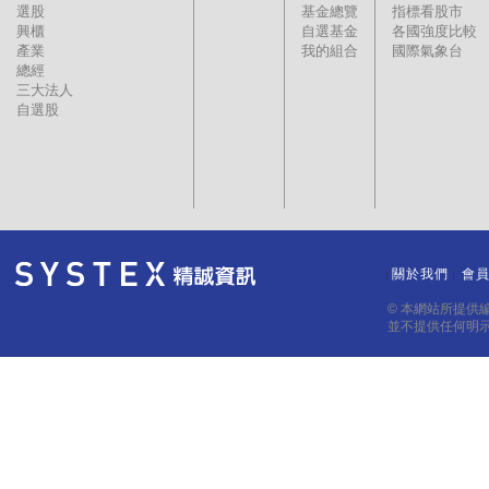
選股
基金總覽
指標看股市
興櫃
自選基金
各國強度比較
產業
我的組合
國際氣象台
總經
三大法人
自選股
關於我們
會
｜
｜
© 本網站所提供
並不提供任何明