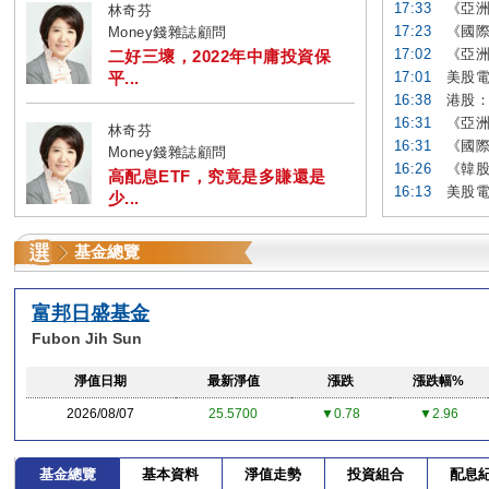
17:33
《亞洲
林奇芬
17:23
《國際
Money錢雜誌顧問
17:02
《亞洲
二好三壞，2022年中庸投資保
平...
17:01
美股電
16:38
港股：
16:31
《亞洲
林奇芬
16:31
《國際
Money錢雜誌顧問
16:26
《韓股
高配息ETF，究竟是多賺還是
16:13
美股電
少...
基金總覽
富邦日盛基金
Fubon Jih Sun
淨值日期
最新淨值
漲跌
漲跌幅%
2026/08/07
25.5700
▼0.78
▼2.96
基金總覽
基本資料
淨值走勢
投資組合
配息