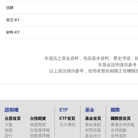
信驊
世芯-KY
材料-KY
本資訊之基金資料，包括基本資料、歷史淨值、
本基金說明僅供參考
以上資訊僅供參考，使用者應依相關主管機關
證期權
ETF
基金
國際
台股首頁
台指期貨
ETF首頁
基金首頁
國際股首頁
大盤
個股期貨
元大專區
基金速配
看懂全球景氣
個股
台指選擇權
智慧篩選
全球指數
排行
個股選擇權
基金排行
全球漲跌