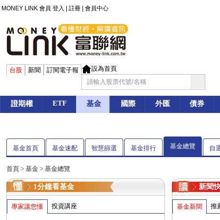
MONEY LINK 會員
登入
|
註冊
|
會員中心
設為首頁
台股
新聞
訂閱電子報
ETF
證期權
基金
國際
外匯
債券
基金總覽
基金首頁
基金速配
智慧篩選
基金排行
自
首頁
>
基金
> 基金總覽
1分鐘看基金
新聞
投資講座
推
專家讓您懂
基金新聞