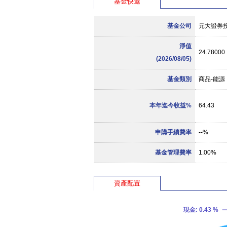
基金快遞
基金公司
元大證券
淨值
24.78000
(2026/08/05)
基金類別
商品-能源
本年迄今收益%
64.43
申購手續費率
--%
基金管理費率
1.00%
資產配置
現金
: 0.43 %