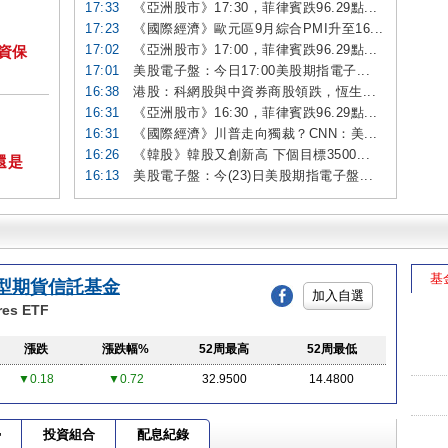
17:33
《亞洲股市》17:30，菲律賓跌96.29點...
17:23
《國際經濟》歐元區9月綜合PMI升至16...
17:02
《亞洲股市》17:00，菲律賓跌96.29點...
投資保
17:01
美股電子盤：今日17:00美股期指電子...
16:38
港股：科網股與中資券商股領跌，恆生...
16:31
《亞洲股市》16:30，菲律賓跌96.29點...
16:31
《國際經濟》川普走向獨裁？CNN：美...
16:26
《韓股》韓股又創新高 下個目標3500...
還是
16:13
美股電子盤：今(23)日美股期指電子盤...
基
型期貨信託基金
加入自選
res ETF
漲跌
漲跌幅%
52周最高
52周最低
▼0.18
▼0.72
32.9500
14.4800
勢
投資組合
配息紀錄