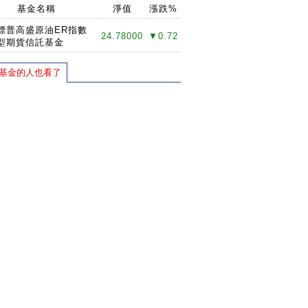
基金名稱
淨值
漲跌%
標普高盛原油ER指數
24.78000
▼0.72
型期貨信託基金
基金的人也看了