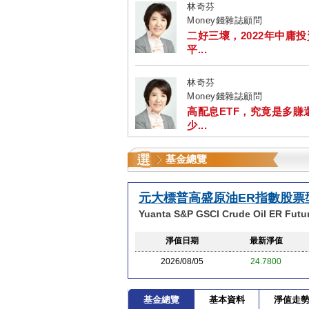
林奇芬
Money錢雜誌顧問
二好三壞，2022年中庸
平...
林奇芬
Money錢雜誌顧問
高配息ETF，究竟是多賺
少...
基金總覽
元大標普高盛原油ER指數股票
Yuanta S&P GSCI Crude Oil ER Futu
淨值日期
最新淨值
2026/08/05
24.7800
基金總覽
基本資料
淨值走