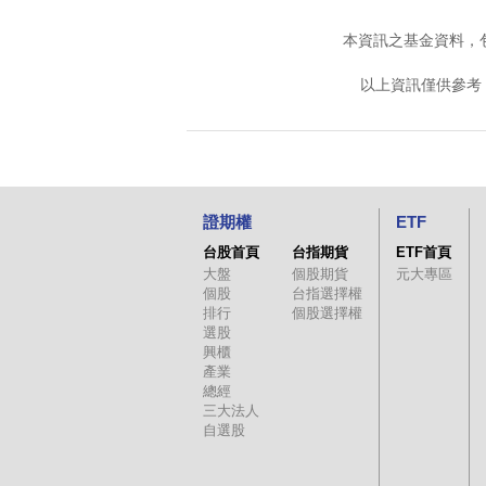
本資訊之基金資料，
以上資訊僅供參考
證期權
ETF
台股首頁
台指期貨
ETF首頁
大盤
個股期貨
元大專區
個股
台指選擇權
排行
個股選擇權
選股
興櫃
產業
總經
三大法人
自選股