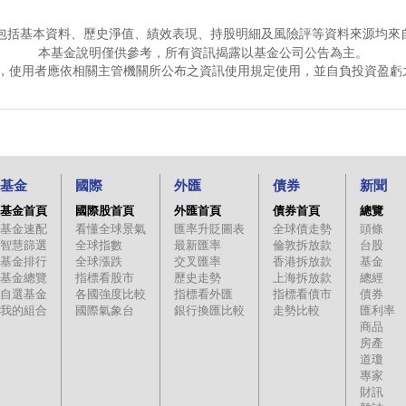
包括基本資料、歷史淨值、績效表現、持股明細及風險評等資料來源均來
本基金說明僅供參考，所有資訊揭露以基金公司公告為主。
，使用者應依相關主管機關所公布之資訊使用規定使用，並自負投資盈虧
基金
國際
外匯
債券
新聞
基金首頁
國際股首頁
外匯首頁
債券首頁
總覽
基金速配
看懂全球景氣
匯率升貶圖表
全球債走勢
頭條
智慧篩選
全球指數
最新匯率
倫敦拆放款
台股
基金排行
全球漲跌
交叉匯率
香港拆放款
基金
基金總覽
指標看股市
歷史走勢
上海拆放款
總經
自選基金
各國強度比較
指標看外匯
指標看債市
債券
我的組合
國際氣象台
銀行換匯比較
走勢比較
匯利率
商品
房產
道瓊
專家
財訊