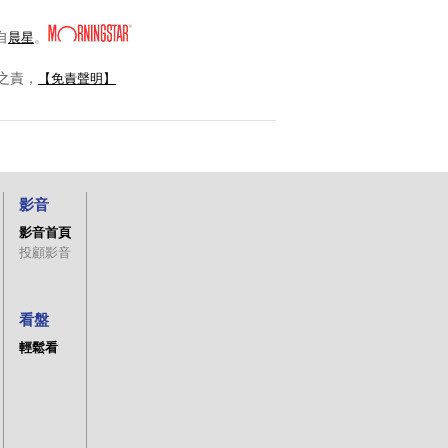
自
。
晨星
之責，
【免責聲明】
影音
影音首頁
投顧影音
看盤
輕鬆看