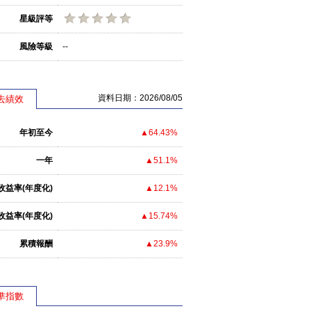
星級評等
風險等級
--
資料日期：2026/08/05
去績效
年初至今
▲64.43%
一年
▲51.1%
收益率(年度化)
▲12.1%
收益率(年度化)
▲15.74%
累積報酬
▲23.9%
準指數