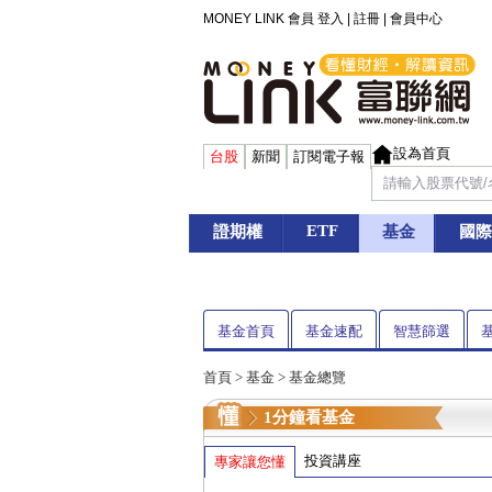
MONEY LINK 會員
登入
|
註冊
|
會員中心
設為首頁
台股
新聞
訂閱電子報
ETF
證期權
基金
國際
基金首頁
基金速配
智慧篩選
首頁
>
基金
> 基金總覽
1分鐘看基金
投資講座
專家讓您懂