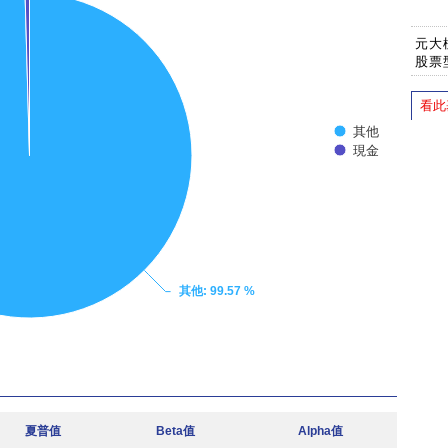
元大
股票
看此
其他
現金
其他
: 99.57 %
夏普值
Beta值
Alpha值