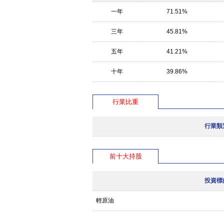
一年
71.51%
三年
45.81%
五年
41.21%
十年
39.86%
行業比重
行業類
前十大持股
投資標
輕原油