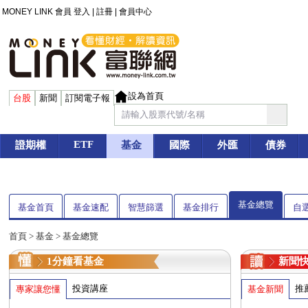
MONEY LINK 會員
登入
|
註冊
|
會員中心
設為首頁
台股
新聞
訂閱電子報
ETF
證期權
基金
國際
外匯
債券
基金總覽
基金首頁
基金速配
智慧篩選
基金排行
自
首頁
>
基金
> 基金總覽
1分鐘看基金
新聞
投資講座
推
專家讓您懂
基金新聞