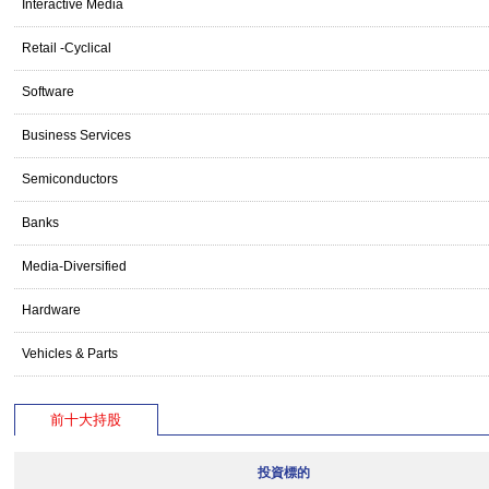
Interactive Media
Retail -Cyclical
Software
Business Services
Semiconductors
Banks
Media-Diversified
Hardware
Vehicles & Parts
前十大持股
投資標的