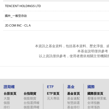
TENCENT HOLDINGS LTD
國外_一般型存款
JD.COM INC - CL A
本資訊之基金資料，包括基本資料、歷史淨值、
本基金說明僅供參考
以上資訊僅供參考，使用者應依相關主管機關
證期權
ETF
基金
國際
台股首頁
台指期貨
ETF首頁
基金首頁
國際股首頁
大盤
個股期貨
元大專區
基金速配
看懂全球景氣
個股
台指選擇權
智慧篩選
全球指數
排行
個股選擇權
基金排行
全球漲跌