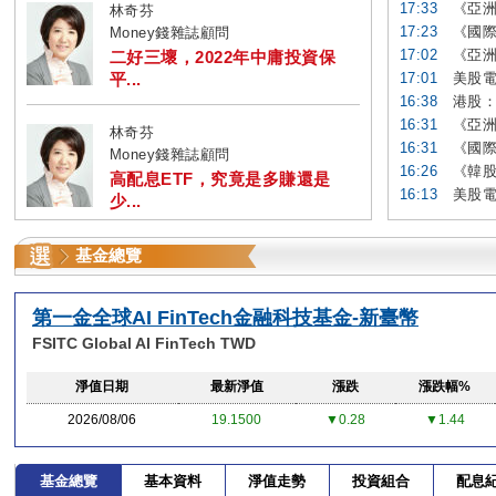
17:33
《亞洲
林奇芬
17:23
《國際
Money錢雜誌顧問
17:02
《亞洲
二好三壞，2022年中庸投資保
平...
17:01
美股電
16:38
港股：
16:31
《亞洲
林奇芬
16:31
《國際
Money錢雜誌顧問
16:26
《韓股
高配息ETF，究竟是多賺還是
16:13
美股電
少...
基金總覽
第一金全球AI FinTech金融科技基金-新臺幣
FSITC Global AI FinTech TWD
淨值日期
最新淨值
漲跌
漲跌幅%
2026/08/06
19.1500
▼0.28
▼1.44
基金總覽
基本資料
淨值走勢
投資組合
配息