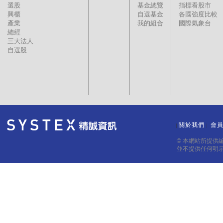
選股
基金總覽
指標看股市
興櫃
自選基金
各國強度比較
產業
我的組合
國際氣象台
總經
三大法人
自選股
關於我們
會
｜
｜
© 本網站所提供
並不提供任何明