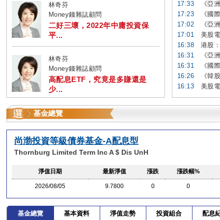
17:33
《亞洲
林奇芬
17:23
《國際
Money錢雜誌顧問
17:02
《亞洲
二好三壞，2022年中庸投資保
平...
17:01
美股電
16:38
港股：
16:31
《亞洲
林奇芬
16:31
《國際
Money錢雜誌顧問
16:26
《韓股
高配息ETF，究竟是多賺還是
16:13
美股電
少...
基金總覽
尚渤投資等級債券基金-A配息型
Thornburg Limited Term Inc A $ Dis UnH
淨值日期
最新淨值
漲跌
漲跌幅%
2026/08/05
9.7800
0
0
基金總覽
基本資料
淨值走勢
投資組合
配息