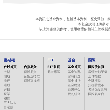
本資訊之基金資料，包括基本資料、歷史淨值、
本基金說明僅供參考
以上資訊僅供參考，使用者應依相關主管機關
證期權
ETF
基金
國際
台股首頁
台指期貨
ETF首頁
基金首頁
國際股首頁
大盤
個股期貨
元大專區
基金速配
看懂全球景氣
個股
台指選擇權
智慧篩選
全球指數
排行
個股選擇權
基金排行
全球漲跌
選股
基金總覽
指標看股市
興櫃
自選基金
各國強度比較
產業
我的組合
國際氣象台
總經
三大法人
自選股