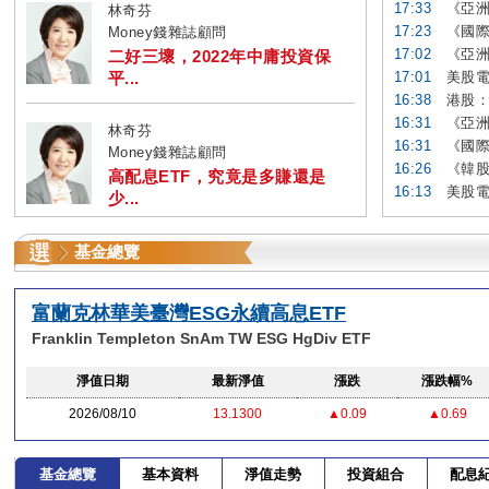
17:33
《亞洲
林奇芬
17:23
《國際
Money錢雜誌顧問
17:02
《亞洲
二好三壞，2022年中庸投資保
平...
17:01
美股電
16:38
港股：
16:31
《亞洲
林奇芬
16:31
《國際
Money錢雜誌顧問
16:26
《韓股
高配息ETF，究竟是多賺還是
16:13
美股電
少...
基金總覽
富蘭克林華美臺灣ESG永續高息ETF
Franklin Templeton SnAm TW ESG HgDiv ETF
淨值日期
最新淨值
漲跌
漲跌幅%
2026/08/10
13.1300
▲0.09
▲0.69
基金總覽
基本資料
淨值走勢
投資組合
配息