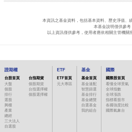
本資訊之基金資料，包括基本資料、歷史淨值、
本基金說明僅供參考
以上資訊僅供參考，使用者應依相關主管機關
證期權
ETF
基金
國際
台股首頁
台指期貨
ETF首頁
基金首頁
國際股首頁
大盤
個股期貨
元大專區
基金速配
看懂全球景氣
個股
台指選擇權
智慧篩選
全球指數
排行
個股選擇權
基金排行
全球漲跌
選股
基金總覽
指標看股市
興櫃
自選基金
各國強度比較
產業
我的組合
國際氣象台
總經
三大法人
自選股