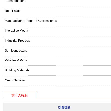
Transportation
Real Estate
Manufacturing - Apparel & Accessories
Interactive Media
Industrial Products
Semiconductors
Vehicles & Parts
Building Materials
Credit Services
前十大持股
投資標的