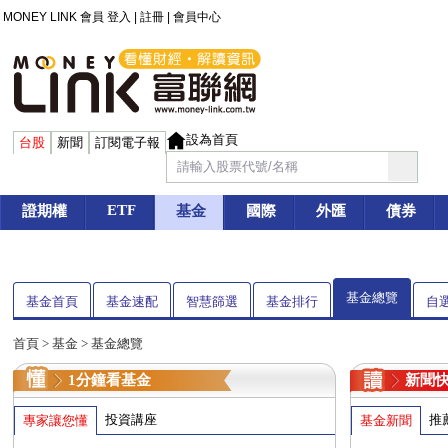
MONEY LINK 會員
登入
|
註冊
|
會員中心
設為首頁
台股
新聞
訂閱電子報
ETF
證期權
基金
國際
外匯
債券
基金總覽
基金首頁
基金速配
智慧篩選
基金排行
自
首頁
>
基金
> 基金總覽
1分鐘看基金
新聞
投資講座
推
專家讓您懂
基金新聞