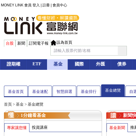
MONEY LINK 會員
登入
|
註冊
|
會員中心
設為首頁
台股
新聞
訂閱電子報
ETF
證期權
基金
國際
外匯
債券
基金總覽
基金首頁
基金速配
智慧篩選
基金排行
自
首頁
>
基金
> 基金總覽
1分鐘看基金
新聞
投資講座
推
專家讓您懂
基金新聞