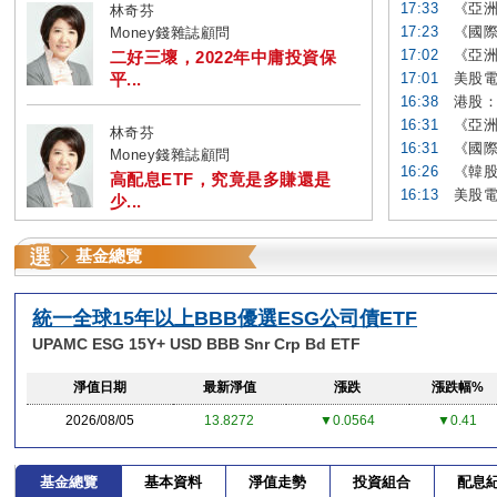
17:33
《亞洲
林奇芬
17:23
《國際
Money錢雜誌顧問
17:02
《亞洲
二好三壞，2022年中庸投資保
平...
17:01
美股電
16:38
港股：
16:31
《亞洲
林奇芬
16:31
《國際
Money錢雜誌顧問
16:26
《韓股
高配息ETF，究竟是多賺還是
16:13
美股電
少...
基金總覽
統一全球15年以上BBB優選ESG公司債ETF
UPAMC ESG 15Y+ USD BBB Snr Crp Bd ETF
淨值日期
最新淨值
漲跌
漲跌幅%
2026/08/05
13.8272
▼0.0564
▼0.41
基金總覽
基本資料
淨值走勢
投資組合
配息