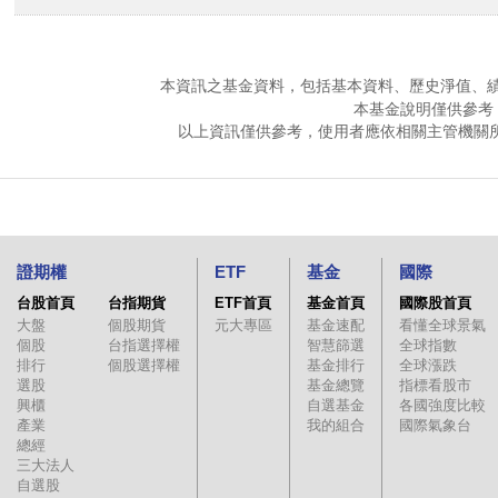
本資訊之基金資料，包括基本資料、歷史淨值、
本基金說明僅供參考
以上資訊僅供參考，使用者應依相關主管機關
證期權
ETF
基金
國際
台股首頁
台指期貨
ETF首頁
基金首頁
國際股首頁
大盤
個股期貨
元大專區
基金速配
看懂全球景氣
個股
台指選擇權
智慧篩選
全球指數
排行
個股選擇權
基金排行
全球漲跌
選股
基金總覽
指標看股市
興櫃
自選基金
各國強度比較
產業
我的組合
國際氣象台
總經
三大法人
自選股