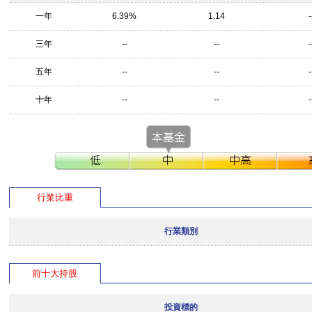
一年
6.39%
1.14
-
三年
--
--
-
五年
--
--
-
十年
--
--
-
行業比重
行業類別
前十大持股
投資標的