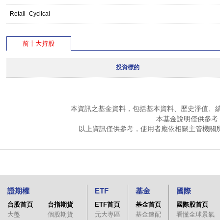
Retail -Cyclical
前十大持股
投資標的
本資訊之基金資料，包括基本資料、歷史淨值、
本基金說明僅供參考
以上資訊僅供參考，使用者應依相關主管機關
證期權
ETF
基金
國際
台股首頁
台指期貨
ETF首頁
基金首頁
國際股首頁
大盤
個股期貨
元大專區
基金速配
看懂全球景氣