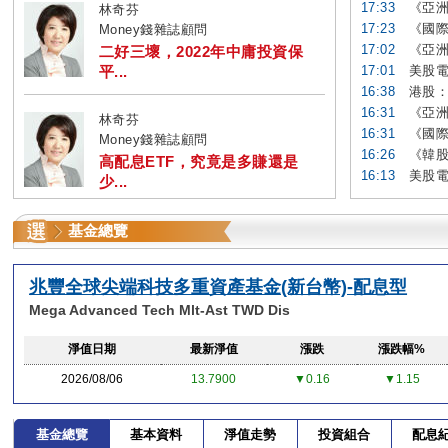
17:33
《亞洲
林奇芬
17:23
《國際
Money錢雜誌顧問
17:02
《亞洲
二好三壞，2022年中庸投資保
平...
17:01
美股電
16:38
港股：
16:31
《亞洲
林奇芬
16:31
《國際
Money錢雜誌顧問
16:26
《韓股
高配息ETF，究竟是多賺還是
16:13
美股電
少...
基金總覽
兆豐全球尖端科技多重資產基金(新台幣)-配息型
Mega Advanced Tech Mlt-Ast TWD Dis
淨值日期
最新淨值
漲跌
漲跌幅%
2026/08/06
13.7900
▼0.16
▼1.15
基金總覽
基本資料
淨值走勢
投資組合
配息