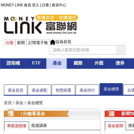
MONEY LINK 會員
登入
|
註冊
|
會員中心
設為首頁
台股
新聞
訂閱電子報
ETF
證期權
基金
國際
外匯
債券
基金總覽
基金首頁
基金速配
智慧篩選
基金排行
自
首頁
>
基金
> 基金總覽
1分鐘看基金
新聞
投資講座
推
專家讓您懂
基金新聞