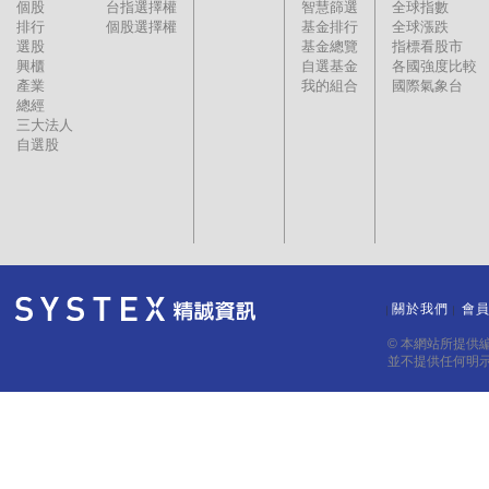
個股
台指選擇權
智慧篩選
全球指數
排行
個股選擇權
基金排行
全球漲跌
選股
基金總覽
指標看股市
興櫃
自選基金
各國強度比較
產業
我的組合
國際氣象台
總經
三大法人
自選股
關於我們
會
｜
｜
© 本網站所提供
並不提供任何明