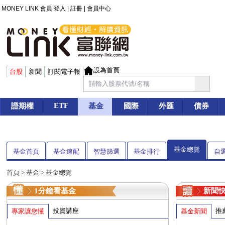
MONEY LINK 會員
登入
|
註冊
|
會員中心
設為首頁
台股
新聞
訂閱電子報
ETF
證期權
基金
國際
外匯
債券
基金總覽
基金首頁
基金速配
智慧篩選
基金排行
自
首頁
>
基金
> 基金總覽
1分鐘看基金
新聞
投資講座
推
專家讓您懂
基金新聞