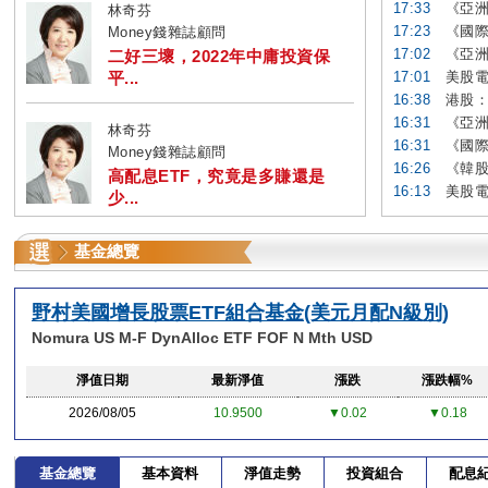
17:33
《亞洲
林奇芬
17:23
《國際
Money錢雜誌顧問
17:02
《亞洲
二好三壞，2022年中庸投資保
平...
17:01
美股電
16:38
港股：
16:31
《亞洲
林奇芬
16:31
《國際
Money錢雜誌顧問
16:26
《韓股
高配息ETF，究竟是多賺還是
16:13
美股電
少...
基金總覽
野村美國增長股票ETF組合基金(美元月配N級別)
Nomura US M-F DynAlloc ETF FOF N Mth USD
淨值日期
最新淨值
漲跌
漲跌幅%
2026/08/05
10.9500
▼0.02
▼0.18
基金總覽
基本資料
淨值走勢
投資組合
配息