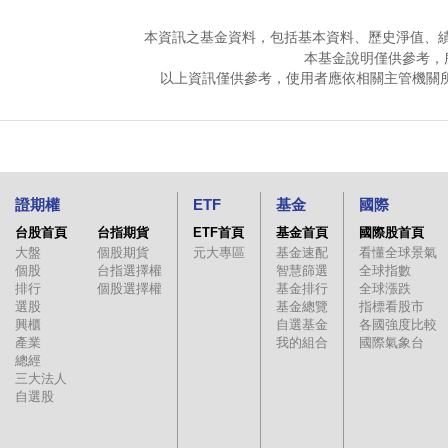
本資訊之基金資料，包括基本資料、歷史淨值、
本基金說明僅供參考，
以上資訊僅供參考，使用者應依相關主管機關
證期權
ETF
基金
國際
台股首頁
台指期貨
ETF首頁
基金首頁
國際股首頁
大盤
個股期貨
元大專區
基金速配
看懂全球景氣
個股
台指選擇權
智慧篩選
全球指數
排行
個股選擇權
基金排行
全球漲跌
選股
基金總覽
指標看股市
興櫃
自選基金
各國強度比較
產業
我的組合
國際氣象台
總經
三大法人
自選股