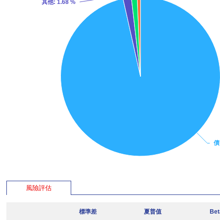
其他
: 1.68 %
債
風險評估
標準差
夏普值
Be