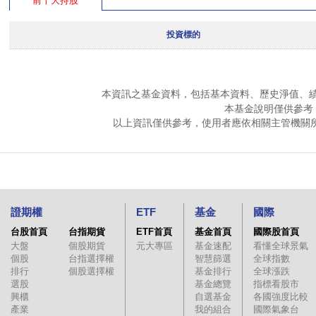
前十大持股
投資標的
本資訊之基金資料，包括基本資料、歷史淨值、
本基金說明僅供參考
以上資訊僅供參考，使用者應依相關主管機關
證期權
ETF
基金
國際
台股首頁
台指期貨
ETF首頁
基金首頁
國際股首頁
大盤
個股期貨
元大專區
基金速配
看懂全球景氣
個股
台指選擇權
智慧篩選
全球指數
排行
個股選擇權
基金排行
全球漲跌
選股
基金總覽
指標看股市
興櫃
自選基金
各國強度比較
產業
我的組合
國際氣象台