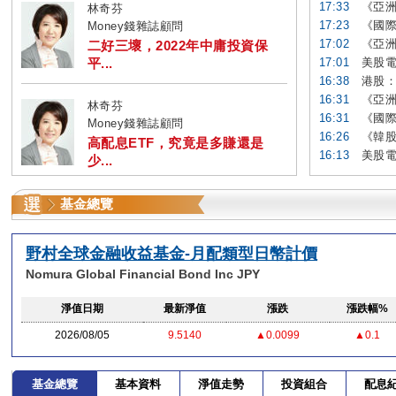
17:33
《亞洲
林奇芬
17:23
《國際
Money錢雜誌顧問
17:02
《亞洲
二好三壞，2022年中庸投資保
平...
17:01
美股電
16:38
港股：
16:31
《亞洲
林奇芬
16:31
《國際
Money錢雜誌顧問
16:26
《韓股
高配息ETF，究竟是多賺還是
16:13
美股電
少...
基金總覽
野村全球金融收益基金-月配類型日幣計價
Nomura Global Financial Bond Inc JPY
淨值日期
最新淨值
漲跌
漲跌幅%
2026/08/05
9.5140
▲0.0099
▲0.1
基金總覽
基本資料
淨值走勢
投資組合
配息