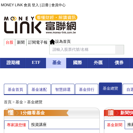
MONEY LINK 會員
登入
|
註冊
|
會員中心
設為首頁
台股
新聞
訂閱電子報
ETF
證期權
基金
國際
外匯
債券
基金總覽
基金首頁
基金速配
智慧篩選
基金排行
自
首頁
>
基金
> 基金總覽
1分鐘看基金
新聞
投資講座
推
專家讓您懂
基金新聞