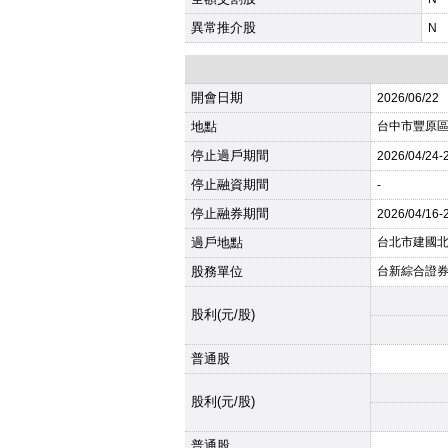
異常推介股
N
開會日期
2026
/06/22
地點
台中市豐原區
停止過戶期間
2026
/04/24-
停止融資期間
-
停止融券期間
2026
/04/16-
過戶地點
台北市建國北
股務單位
台新綜合證
股利(元/股)
普通股
股利(元/股)
普通股