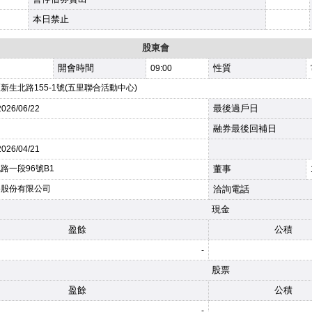
本日禁止
股東會
開會時間
性質
09:00
新生北路155-1號(五里聯合活動中心)
最後過戶日
2026
/06/22
融券最後回補日
2026
/04/21
路一段96號B1
董事
券股份有限公司
洽詢電話
現金
盈餘
公積
-
股票
盈餘
公積
-