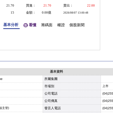
21.70
買進：
21.70
賣出：
22.00
15
金額：
0.00億
2026/08/07 13:00:48
基本分析
看懂
籌碼面
權證
個股新聞
基本資料
所屬集團
pe
市場別
上市
公司電話
(04)25
公司傳真
(04)25
核主管)
發言人電話
(04)25