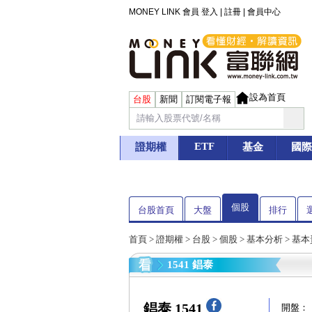
MONEY LINK 會員
登入
|
註冊
|
會員中心
設為首頁
台股
新聞
訂閱電子報
ETF
證期權
基金
國際
個股
台股首頁
大盤
排行
首頁
>
證期權
>
台股
>
個股
>
基本分析
>
基本
1541 錩泰
錩泰 1541
開盤：