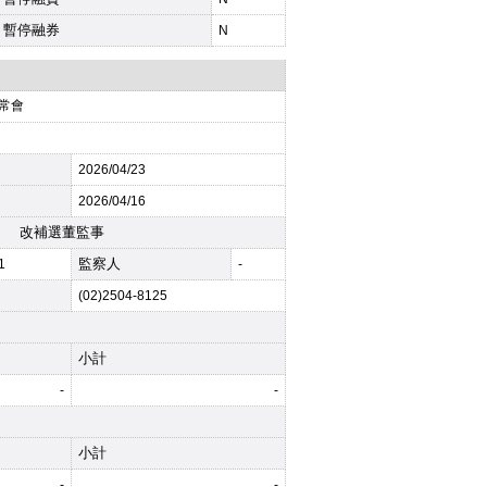
暫停融券
N
常會
2026
/04/23
2026
/04/16
改補選董監事
監察人
1
-
(02)2504-8125
小計
-
-
小計
-
-