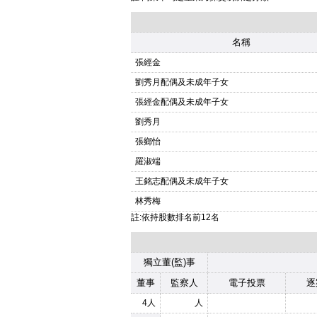
名稱
張經金
劉秀月配偶及未成年子女
張經金配偶及未成年子女
劉秀月
張鄉怡
羅淑端
王銘志配偶及未成年子女
林秀梅
註:依持股數排名前12名
獨立董(監)事
董事
監察人
電子投票
逐
4人
人