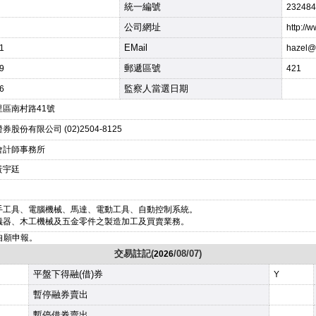
統一編號
232484
公司網址
http://
EMail
21
hazel@m
郵遞區號
19
421
監察人當選日期
06
區南村路41號
股份有限公司 (02)2504-8125
會計師事務所
黃宇廷
手工具、電腦機械、馬達、電動工具、自動控制系統。
儀器、木工機械及五金零件之製造加工及買賣業務。
改自願申報。
交易註記(
/08/07)
2026
平盤下得融(借)券
Y
暫停融券賣出
暫停借券賣出