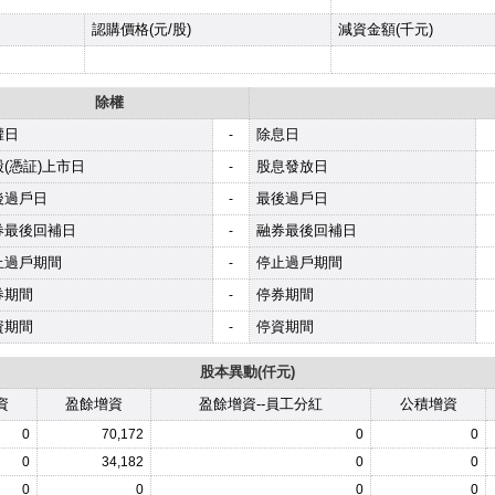
認購價格(元/股)
減資金額(千元)
除權
權日
除息日
-
(憑証)上市日
股息發放日
-
後過戶日
最後過戶日
-
券最後回補日
融券最後回補日
-
止過戶期間
停止過戶期間
-
券期間
停券期間
-
資期間
停資期間
-
股本異動(仟元)
資
盈餘增資
盈餘增資--員工分紅
公積增資
0
70,172
0
0
0
34,182
0
0
0
0
0
0