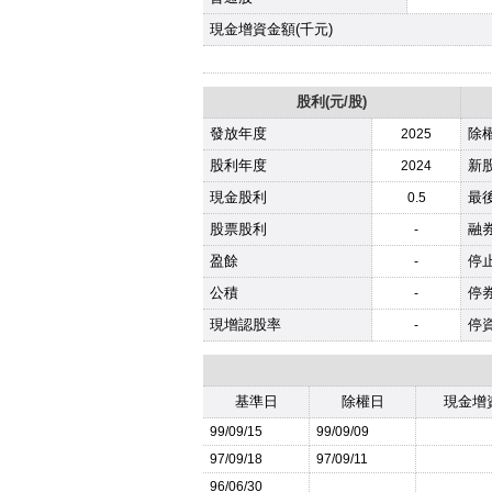
現金增資金額(千元)
股利(元/股)
發放年度
除
2025
股利年度
新股
2024
現金股利
最
0.5
股票股利
融
-
盈餘
停
-
公積
停
-
現增認股率
停
-
基準日
除權日
現金增
99/09/15
99/09/09
97/09/18
97/09/11
96/06/30