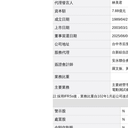
代理發言人
林美君
資本額
7.88億元
成立日期
1989
/04/
上市日期
2003
/03/
董事當選日期
2025
/06/
公司地址
台中市后里
股務代理
台新綜合證券
安永聯合
簽證會計師
羅文振、
業務比重
主要經營
主要業務
電動測試
註:採用IFRSs後，業務比重自102年1月起公司
警示股
N
處置股
N
全額交割股
N