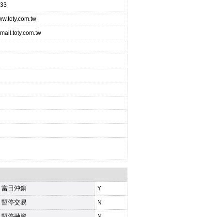
33
www.toty.com.tw
ail.toty.com.tw
當日沖銷
Y
暫停交易
N
暫停融資
N