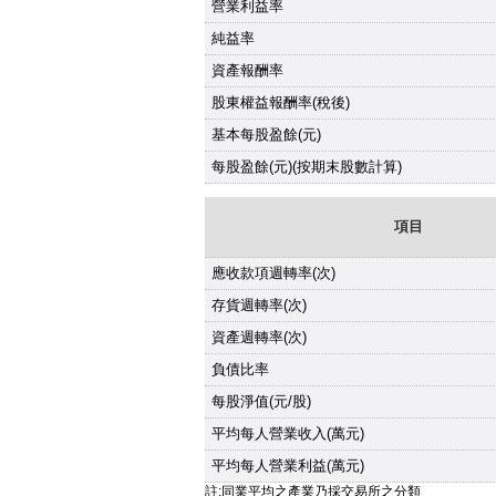
營業利益率
純益率
資產報酬率
股東權益報酬率(稅後)
基本每股盈餘(元)
每股盈餘(元)(按期末股數計算)
項目
應收款項週轉率(次)
存貨週轉率(次)
資產週轉率(次)
負債比率
每股淨值(元/股)
平均每人營業收入(萬元)
平均每人營業利益(萬元)
註:同業平均之產業乃採交易所之分類