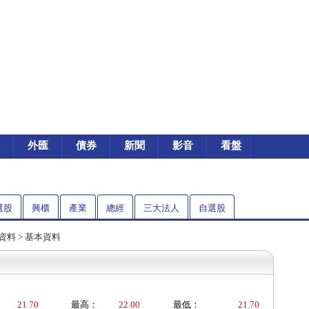
外匯
債券
新聞
影音
看盤
選股
興櫃
產業
總經
三大法人
自選股
資料
> 基本資料
21.70
最高：
22.00
最低：
21.70