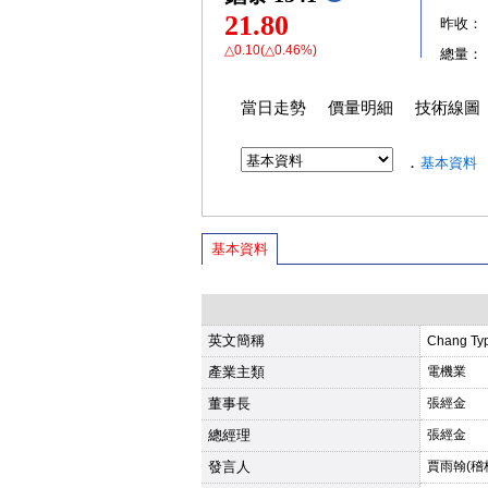
21.80
昨收：
△0.10(△0.46%)
總量：
當日走勢
價量明細
技術線圖
．
基本資料
基本資料
英文簡稱
Chang Ty
產業主類
電機業
董事長
張經金
總經理
張經金
發言人
賈雨翰(稽