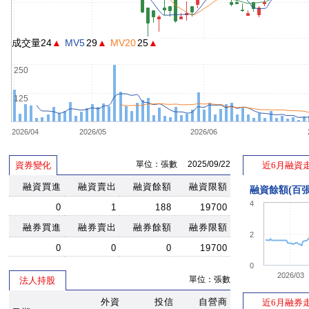
成交量24
▲
MV5
29
▲
MV20
25
▲
250
125
2026/04
2026/05
2026/06
單位：張數 2025/09/22
資券變化
近6月融資
融資買進
融資賣出
融資餘額
融資限額
融資餘額(百張
4
0
1
188
19700
融券買進
融券賣出
融券餘額
融券限額
2
0
0
0
19700
0
2026/03
單位：張數
法人持股
外資
投信
自營商
近6月融券