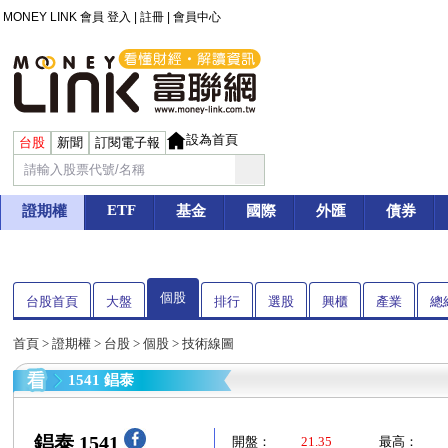
MONEY LINK 會員
登入
|
註冊
|
會員中心
設為首頁
台股
新聞
訂閱電子報
ETF
證期權
基金
國際
外匯
債券
個股
台股首頁
大盤
排行
選股
興櫃
產業
總
首頁
>
證期權
>
台股
>
個股
> 技術線圖
1541 錩泰
錩泰 1541
開盤：
21.35
最高：