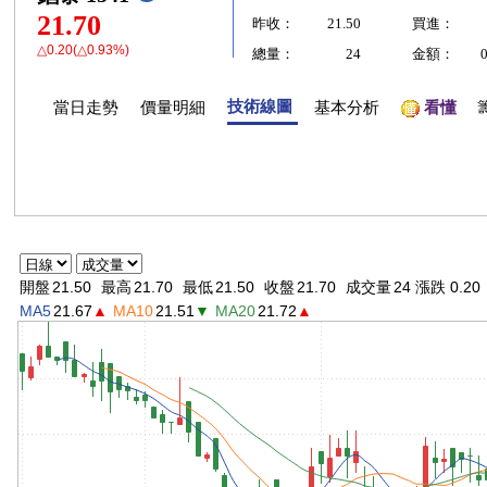
21.70
昨收：
21.50
買進：
△0.20(△0.93%)
總量：
24
金額：
技術線圖
當日走勢
價量明細
基本分析
看懂
開盤
21.50
最高
21.70
最低
21.50
收盤
21.70
成交量
24 漲跌 0.20
MA5
21.67
▲
MA10
21.51
▼
MA20
21.72
▲