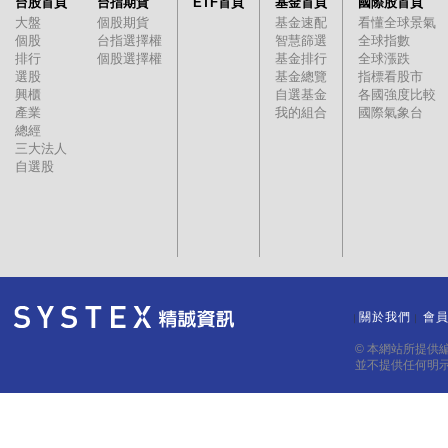
台股首頁
台指期貨
ETF首頁
基金首頁
國際股首頁
大盤
個股期貨
基金速配
看懂全球景氣
個股
台指選擇權
智慧篩選
全球指數
排行
個股選擇權
基金排行
全球漲跌
選股
基金總覽
指標看股市
興櫃
自選基金
各國強度比較
產業
我的組合
國際氣象台
總經
三大法人
自選股
關於我們
會
｜
｜
© 本網站所提供
並不提供任何明