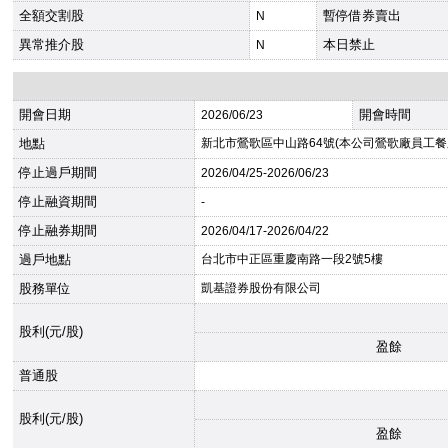
全額交割股
暫停借券賣出
N
異常推介股
本日禁止
N
開會日期
開會時間
2026
/06/23
地點
新北市鶯歌區中山路64號(本公司鶯歌廠員工餐
停止過戶期間
2026
/04/25-
2026
/06/23
停止融資期間
-
停止融券期間
2026
/04/17-
2026
/04/22
過戶地點
台北市中正區重慶南路一段2號5樓
股務單位
凱基證券股份有限公司
股利(元/股)
盈餘
普通股
股利(元/股)
盈餘