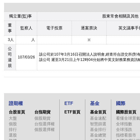
獨立董(監)事
股東常會相關及其他
董
監察人
電子投票
逐案票決
英文議事手
事
3人
人
※
公
司
該公司於107年3月16日召開法人說明會,經查符合證交所(
107/03/26
違
該公司 遲至3月21日上午12時04分始將中英文財務業務資
規
證期權
ETF
基金
國際
台股首頁
台指期貨
ETF首頁
基金首頁
國際股首頁
大盤
個股期貨
基金速配
看懂全球景
個股
台指選擇權
智慧篩選
全球指數
排行
個股選擇權
基金排行
全球漲跌
選股
基金總覽
指標看股市