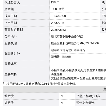
代理發言人
白景中
統
資本額
14.89億元
公
成立日期
EM
1964
/07/08
上市日期
郵
2005
/01/31
董事當選日期
監
2026
/06/23
公司地址
新北市鶯歌區中山路64號
股務代理
凱基證券股份有限公司 (02)2389-2999
勤業眾信聯合會計師事務所
簽證會計師
劉明賢、陳建瑋
業務比重
各種研磨品,各種切削刀具,之製造加工經銷
主要業務
再生晶圓
其他金屬製品製造業－金屬台金,熱處理業,
註:採用IFRSs後，業務比重自102年1月起公司改自願申報。
警示股
平盤下得融(借)券
N
處置股
暫停融券賣出
N