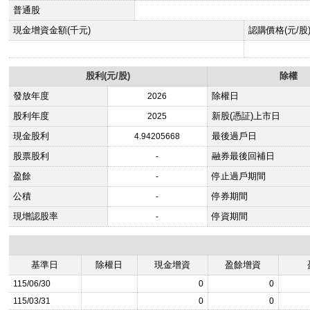
普通股
現金增資金額(千元)
認購價格(元/股
股利(元/股)
除權
發放年度
除權日
2026
股利年度
新股(憑証)上市日
2025
現金股利
最後過戶日
4.94205668
股票股利
融券最後回補日
-
盈餘
停止過戶期間
-
公積
停券期間
-
現增認股率
停資期間
-
基準日
除權日
現金增資
盈餘增資
115/06/30
0
0
115/03/31
0
0