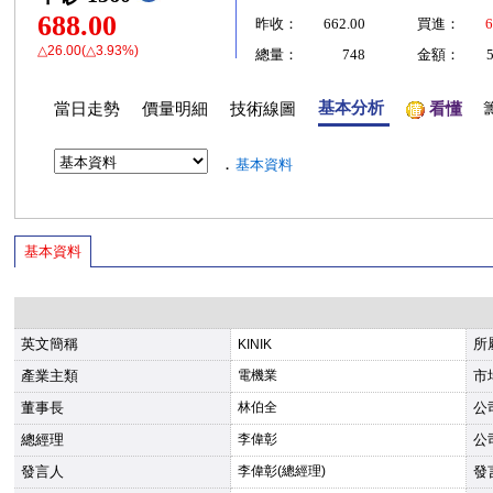
688.00
昨收：
662.00
買進：
6
△26.00(△3.93%)
總量：
748
金額：
基本分析
當日走勢
價量明細
技術線圖
看懂
．
基本資料
基本資料
英文簡稱
所
KINIK
產業主類
電機業
市
董事長
林伯全
公
總經理
李偉彰
公
發言人
李偉彰(總經理)
發