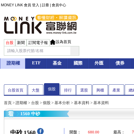
MONEY LINK 會員
登入
|
註冊
|
會員中心
設為首頁
台股
新聞
訂閱電子報
ETF
證期權
基金
國際
外匯
債券
個股
台股首頁
大盤
排行
選股
興櫃
產業
總
首頁
>
證期權
>
台股
>
個股
>
基本分析
>
基本資料
> 基本資料
1560 中砂
中砂 1560
開盤：
680.00
最高：
7