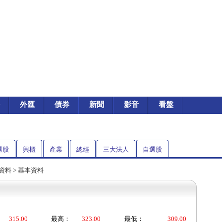
外匯
債券
新聞
影音
看盤
選股
興櫃
產業
總經
三大法人
自選股
資料
> 基本資料
315.00
最高：
323.00
最低：
309.00