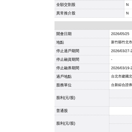
全額交割股
N
異常推介股
N
開會日期
2026
/05/25
地點
新竹縣竹北市
停止過戶期間
2026
/03/27-
停止融資期間
-
停止融券期間
2026
/03/19-
過戶地點
台北市建國北
股務單位
台新綜合證
股利(元/股)
普通股
股利(元/股)