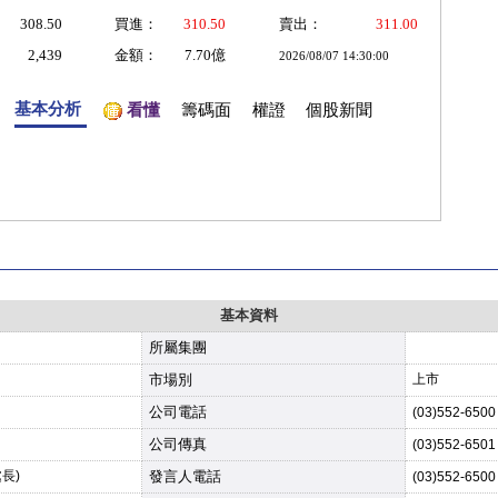
308.50
買進：
310.50
賣出：
311.00
2,439
金額：
7.70億
2026/08/07 14:30:00
基本分析
看懂
籌碼面
權證
個股新聞
基本資料
所屬集團
市場別
上市
公司電話
(03)552-6500
公司傳真
(03)552-6501
長)
發言人電話
(03)552-6500