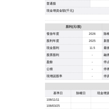
普通股
現金增資金額(千元)
股利(元/股)
發放年度
除
2026
股利年度
新股
2025
現金股利
最
11.5
股票股利
融
-
盈餘
停
-
公積
停
-
現增認股率
停
-
基準日
除權日
現金增
108/11/11
108/03/25