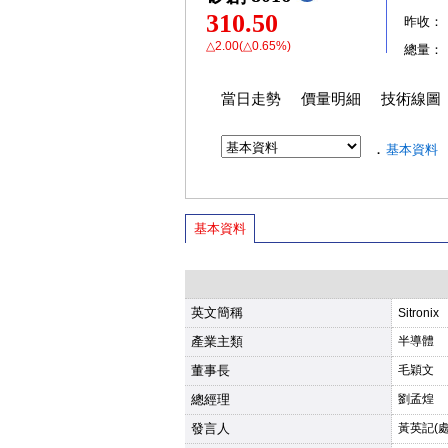
310.50
昨收：
△2.00(△0.65%)
總量：
當日走勢
價量明細
技術線圖
．
基本資料
基本資料
英文簡稱
Sitronix
產業主類
半導體
董事長
毛穎文
總經理
劉孟煌
發言人
黃英記(處