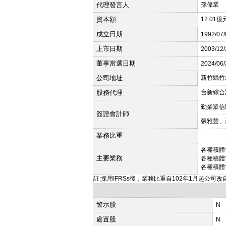
代理發言人
孫偉業
資本額
12.01億
成立日期
1992
/07
上市日期
2003
/12
董事當選日期
2024
/06
公司地址
新竹縣竹
股務代理
台新綜合證
勤業眾信
簽證會計師
張雅芸、
業務比重
各種積體
主要業務
各種積體
各種積體
註:採用IFRSs後，業務比重自102年1月起公司
警示股
N
處置股
N