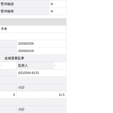
暫停融資
N
暫停融券
N
常會
2026
/03/26
2026
/03/19
改補選董監事
監察人
-
-
(02)2504-8125
小計
0
11.5
小計