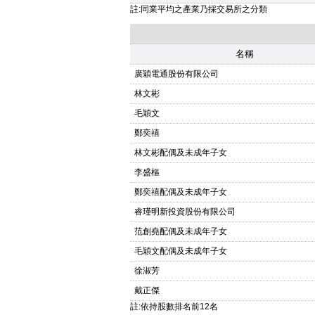
註:同業平均之產業乃採交易所之分類
名稱
廣穎電通股份有限公司
林文彬
毛穎文
鄭奕禧
林文彬配偶及未成年子女
李盛樞
鄭奕禧配偶及未成年子女
睿瑾明新投資股份有限公司
范創堯配偶及未成年子女
毛穎文配偶及未成年子女
徐淑芳
戴正傑
註:依持股數排名前12名