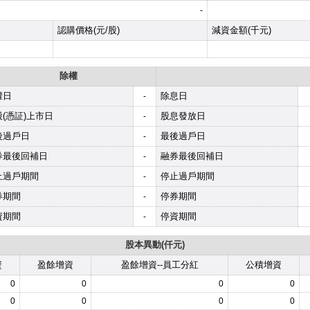
-
認購價格(元/股)
減資金額(千元)
除權
權日
除息日
-
(憑証)上市日
股息發放日
-
後過戶日
最後過戶日
-
券最後回補日
融券最後回補日
-
止過戶期間
停止過戶期間
-
券期間
停券期間
-
資期間
停資期間
-
股本異動(仟元)
資
盈餘增資
盈餘增資--員工分紅
公積增資
0
0
0
0
0
0
0
0