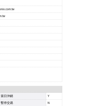
ronix.com.tw
m.tw
當日沖銷
Y
暫停交易
N