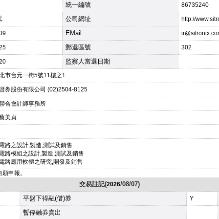
統一編號
86735240
元
公司網址
http://www.sit
EMail
/09
ir@sitronix.co
郵遞區號
/25
302
監察人當選日期
/20
北市台元一街5號11樓之1
券股份有限公司 (02)2504-8125
聯合會計師事務所
蔡美貞
電路之設計,製造,測試及銷售
電路模組之設計,製造,測試及銷售
電路應用軟體之研究,開發及銷售
改自願申報。
交易註記(
/08/07)
2026
平盤下得融(借)券
Y
暫停融券賣出