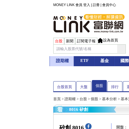
MONEY LINK 會員
登入
|
註冊
|
會員中心
設為首頁
台股
新聞
訂閱電子報
ETF
證期權
基金
國際
個股
台股首頁
大盤
排行
首頁
>
證期權
>
台股
>
個股
>
基本分析
>
基本
8016 矽創
矽創 8016
開盤：