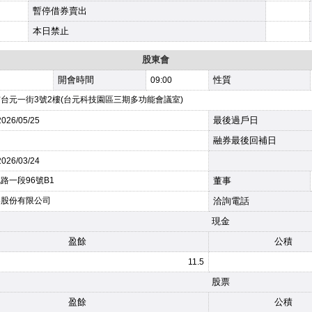
暫停借券賣出
本日禁止
股東會
開會時間
性質
09:00
台元一街3號2樓(台元科技園區三期多功能會議室)
最後過戶日
2026
/05/25
融券最後回補日
2026
/03/24
路一段96號B1
董事
券股份有限公司
洽詢電話
現金
盈餘
公積
11.5
股票
盈餘
公積