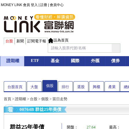
MONEY LINK 會員
登入
|
註冊
|
會員中心
設為首頁
台股
新聞
訂閱電子報
ETF
證期權
基金
國際
外匯
債券
個股
台股首頁
大盤
排行
選股
興櫃
產業
總
首頁
>
證期權
>
台股
>
個股
> 當日走勢
00764B 群益25年美債
群益25年美債
開盤：
27.64
最高：