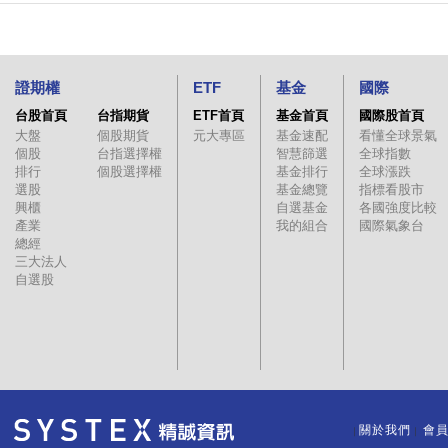
證期權
ETF
基金
國際
台股首頁
台指期貨
ETF首頁
基金首頁
國際股首頁
大盤
個股期貨
元大專區
基金速配
看懂全球景氣
個股
台指選擇權
智慧篩選
全球指數
排行
個股選擇權
基金排行
全球漲跌
選股
基金總覽
指標看股市
興櫃
自選基金
各國強度比較
產業
我的組合
國際氣象台
總經
三大法人
自選股
關於我們
會
｜
｜