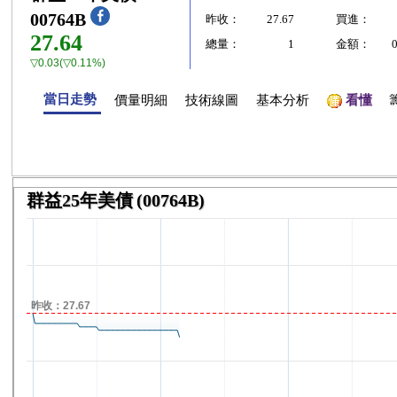
00764B
昨收：
27.67
買進：
27.64
總量：
1
金額：
▽0.03(▽0.11%)
當日走勢
價量明細
技術線圖
基本分析
看懂