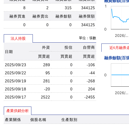
融資餘額(百張
1
8
2
315
344125
融券買進
融券賣出
融券餘額
融券限額
0
0
0
344125
0
2026/…
單位：張數
法人持股
外資
投信
自營商
近6月融券
日期
買賣超
買賣超
買賣超
融券餘額(百張
2025/09/23
289
0
-106
2025/09/22
95
0
-44
0
2025/09/19
281
0
-268
2025/09/18
-20
0
204
2026/…
2025/09/17
2522
0
-2455
產業供銷分析
產業關係
個股名稱
生產類別